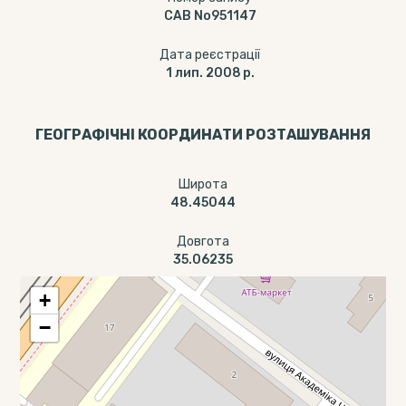
САВ No951147
Дата реєстрації
1 лип. 2008 р.
ГЕОГРАФІЧНІ КООРДИНАТИ РОЗТАШУВАННЯ
Широта
48.45044
Довгота
35.06235
+
−