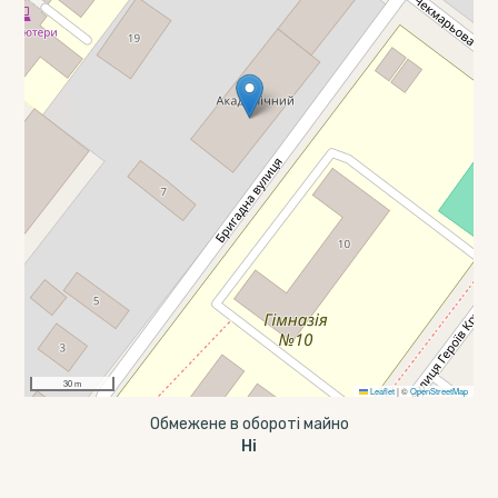
30 m
Leaflet
|
©
OpenStreetMap
Обмежене в обороті майно
Ні