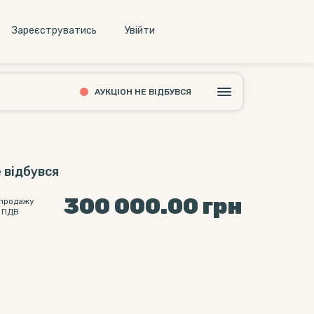
Зареєструватись
Увiйти
АУКЦІОН НЕ ВІДБУВСЯ
 відбувся
300 000.00
грн
 продажу
 ПДВ