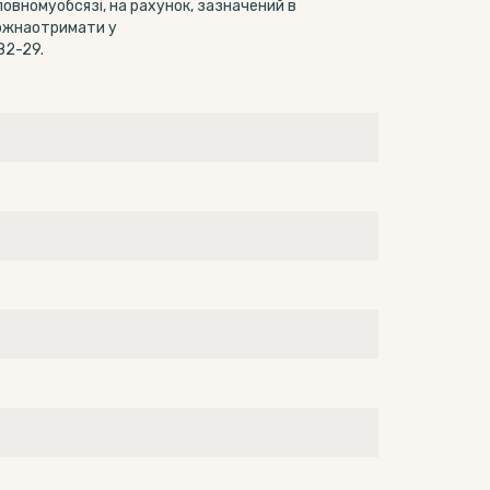
овномуобсязі, на рахунок, зазначений в
можнаотримати у
82-29.