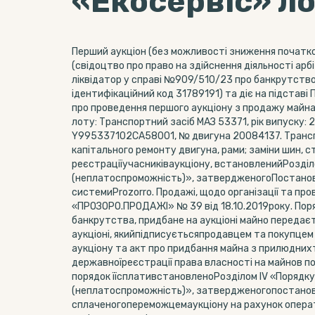
«Екосервіс» л
Перший аукціон (без можливості зниження початко
(свідоцтво про право на здійснення діяльності ар
ліквідатор у справі №909/510/23 про банкрутствоК
ідентифікаційний код 31789191) та діє на підставі
про проведення першого аукціону з продажу майна 
лоту: Транспортний засіб МАЗ 53371, рік випуску: 
Y995337102CA58001, № двигуна 20084137. Транспо
капітального ремонту двигуна, рами; заміни шин, 
реєстраціїучасниківаукціону, встановленийРозділ
(неплатоспроможність)», затвердженогоПостановою 
системиProzorro. Продажі, щодо організації та п
«ПРОЗОРО.ПРОДАЖІ» № 39 від 18.10.2019року. Поря
банкрутства, придбане на аукціоні майно передаєт
аукціоні, якийпідписуєтьсяпродавцем та покупцем 
аукціону та акт про придбання майна з прилюднихто
державноїреєстрації права власності на майнов 
порядок їїсплативстановленоРозділом ІV «Порядку
(неплатоспроможність)», затвердженогопостановою
сплаченогопереможцемаукціону на рахунок опера