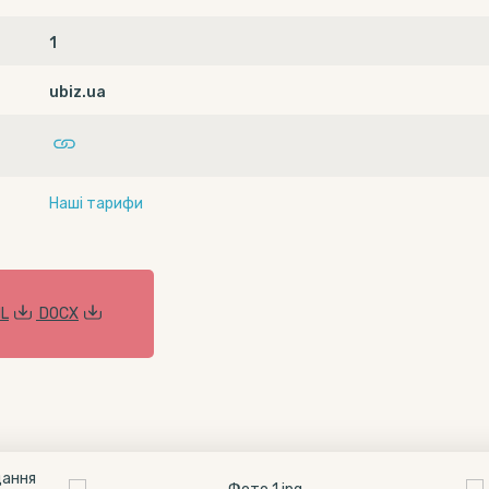
1
ubiz.ua
Наші тарифи
L
DOCX