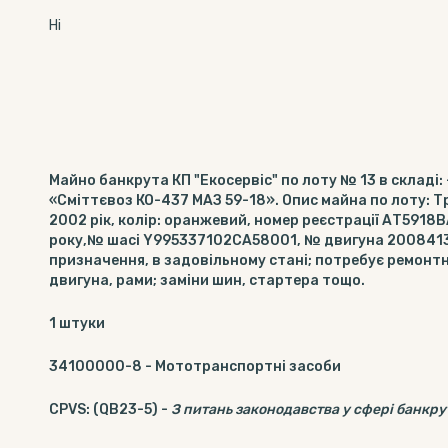
Ні
Майно банкрута КП "Екосервіс" по лоту № 13 в складі:
«Сміттєвоз КО-437 МАЗ 59-18». Опис майна по лоту: Тр
2002 рік, колір: оранжевий, номер реєстрації АТ5918
року,№ шасі Y995337102CA58001, № двигуна 2008413
призначення, в задовільному стані; потребує ремонт
двигуна, рами; заміни шин, стартера тощо.
1
штуки
34100000-8
-
Мототранспортні засоби
CPVS
:
(QB23-5)
-
З питань законодавства у сфері банкру