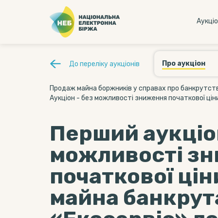
Аукцi
Про аукціон
До переліку аукціонів
Продаж майна боржників у справах про банкрутство
Aукціон - без можливості зниження початкової цін
Перший аукціо
можливості з
початкової цін
майна банкрут