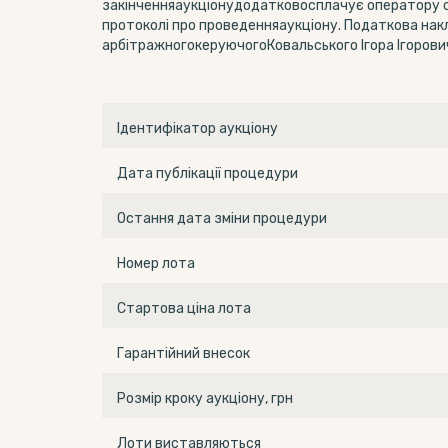
закінченняаукціонудодатковосплачує оператору су
протоколі про проведенняаукціону. Податкова н
арбітражногокеруючогоКовальського Ігора Ігорович
Ідентифікатор аукціону
Дата публікації процедури
Остання дата зміни процедури
Номер лота
Стартова ціна лота
Гарантійний внесок
Розмір кроку аукціону, грн
Лоти виставляються