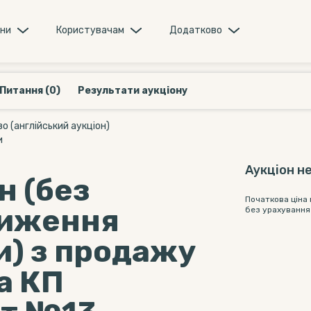
они
Користувачам
Додатково
Питання (0)
Результати аукціону
 (англійський аукціон)
и
Аукціон не
н (без
Початкова ціна
ниження
без урахування
и) з продажу
а КП