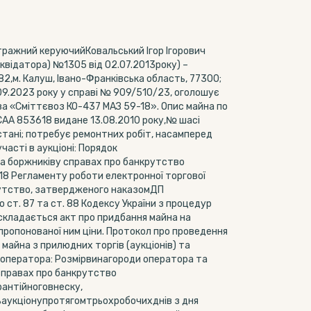
тражний керуючийКовальський Ігор Ігорович
іквідатора) №1305 від 02.07.2013року) –
2,м. Калуш, Івано-Франківська область, 77300;
.09.2023 року у справі № 909/510/23, оголошує
ва «Сміттєвоз КО-437 МАЗ 59-18». Опис майна по
 САА 853618 видане 13.08.2010 року,№ шасі
тані; потребує ремонтних робіт, насамперед
асті в аукціоні: Порядок
на боржниківу справах про банкрутство
 18 Регламенту роботи електронної торгової
крутство, затвердженого наказомДП
ст. 87 та ст. 88 Кодексу України з процедур
оскладається акт про придбання майна на
пропонованої ним ціни. Протокол про проведення
майна з прилюдних торгів (аукціонів) та
 оператора: Розмірвинагороди оператора та
 справах про банкрутство
рантійноговнеску,
аукціонупротягомтрьохробочихднів з дня