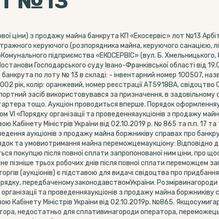
от №13
вої ціни) з продажу майна банкрута КП «Екосервіс» лот №13 Арбі
бітражного керуючого (розпорядника майна, керуючого санацією, л
омунального підприємства «ЕКОСЕРВІС» (вул. Б. Хмельницького, 8
 Постанови Господарського суду Івано-Франківської області від 19
банкрута по лоту № 13 в складі: - інвентарний номер 100507, наз
2002 рік, колір: оранжевий, номер реєстрації АТ5918ВА, свідоцтво
ртний засіб використовувався за призначення, в задовільному с
стартера тощо. Аукціон проводиться вперше. Порядок оформленняуч
ом VI «Порядку організації та проведенняаукціонів з продажу май
Кабінету Міністрів України від 02.10.2019 р. № 865 та п.п. 17 та
роведення аукціонів з продажу майна боржниківу справах про бан
док та умовиотримання майна переможцемаукціону: Відповідно до 
ься покупцю після повної сплати запропонованої ним ціни, про щ
не пізніше трьох робочих днів після повної сплати переможцем за
ргів (аукціонів) є підставою для видачі свідоцтва про придбання 
порядку, передбаченомузаконодавствомУкраїни. Розмірвинагороди
 організації та проведенняаукціонів з продажу майна боржниківу
 Кабінету Міністрів України від 02.10.2019р. №865. Якщосумига
тора, недостатньо для сплативинагороди оператора, переможець