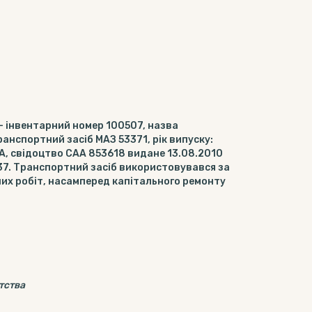
 - інвентарний номер 100507, назва
анспортний засіб МАЗ 53371, рік випуску:
ВА, свідоцтво САА 853618 видане 13.08.2010
7. Транспортний засіб використовувався за
них робіт, насамперед капітального ремонту
тства