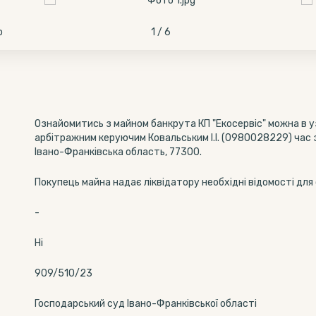
о
1 / 6
Ознайомитись з майном банкрута КП "Екосервіс" можна в у
арбітражним керуючим Ковальським І.І. (0980028229) час з
Івано-Франківська область, 77300.
Покупець майна надає ліквідатору необхідні відомості для
-
Ні
909/510/23
Господарський суд Івано-Франківської області