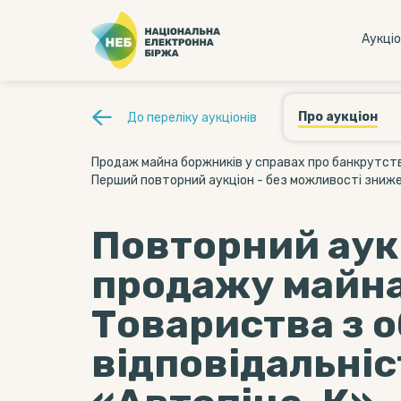
Аукцi
Про аукціон
До переліку аукціонів
Продаж майна боржників у справах про банкрутство
Перший повторний аукціон - без можливості зниже
Повторний аук
продажу майна
Товариства з
відповідальні