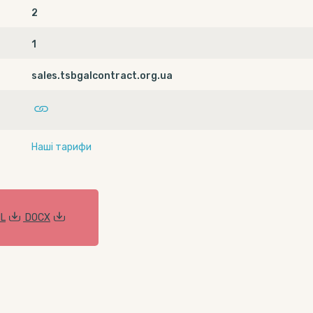
2
1
sales.tsbgalcontract.org.ua
Наші тарифи
L
DOCX