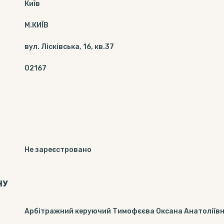
Київ
М.КИЇВ
вул. Лісківська, 16, кв.37
02167
Не зареєстровано
НУ
Арбітражний керуючий Тимофєєва Оксана Анатоліїв