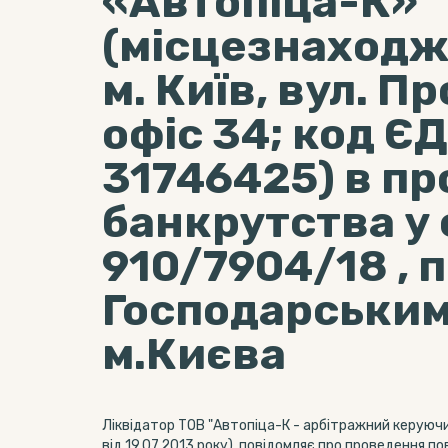
«Автопіца-К»
(місцезнаходж
м. Київ, вул. П
офіс 34; код Є
31746425) в пр
банкрутства у
910/7904/18 , 
Господарським
м.Києва
Ліквідатор ТОВ "Автопіца-К - арбітражний керуюч
від 19.07.2013 року), повідомляє про проведення 