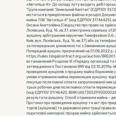
«Автопіца-К». До складу лоту входить дебіторськ
"Група компаній "Земельний Капітал" (ЄДРПОУ 3572
міститься в прикріплених файлах в розділі Докумен
майна ТОВ "Автопіца-К" (код ЄДРПОУ 31746425), юр
Оксана Анатоліївна (Свідоцтво про право на здійсне
Лісківська, буд. 16, кв.37, електронна скринька:
аукціону арбітражним керуючим Тимофєєвою О.А.. н
Київ, вул. Лісківська , буд. 16, кв.37) або за тел
за попередньою домовленістю з Замовником аукціон
Попередній аукціон, призначений на 01.08.2022 р.,
https://sales.tsbgalcontract.org.ua/auction/BRE00
встановлений Розділом VI «Порядку організації та
затвердженого Постановою КМУ від 02.10.2019р. № 
проведення аукціонів з продажу майна боржників 
умови отримання майна переможцем аукціону: відпо
покупцю після повної сплати запропонованої ним ці
трьох робочих днів після повної сплати переможце
(код ЄДРПОУ 31746425, IBAN UA57305299000002600
результати аукціону. Спосіб отримання майна – д
Протокол про проведення аукціону та акт про прид
торгів (аукціонів) та державної реєстрації права
податкової накладної: продаж майна здійснюється