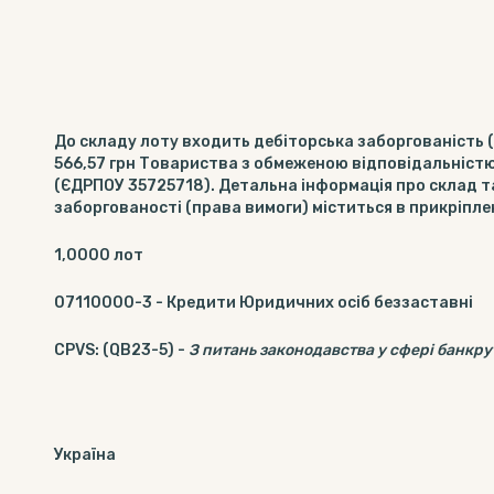
До складу лоту входить дебіторська заборгованість (
566,57 грн Товариства з обмеженою відповідальністю
(ЄДРПОУ 35725718). Детальна інформація про склад т
заборгованості (права вимоги) міститься в прикріпле
1,0000
лот
07110000-3
-
Кредити Юридичних осіб беззаставні
CPVS
:
(QB23-5)
-
З питань законодавства у сфері банкру
Україна