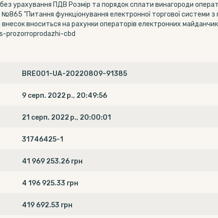
ся без урахування ПДВ Розмір та порядок сплати винагороди опер
р. №865 "Питання функціонування електронної торгової системи з
 внесок вноситься на рахунки операторів електронних майданчикі
ts-prozorroprodazhi-cbd
BRE001-UA-20220809-91385
9 серп. 2022 р., 20:49:56
21 серп. 2022 р., 20:00:01
31746425-1
41 969 253.26 грн
4 196 925.33 грн
419 692.53 грн