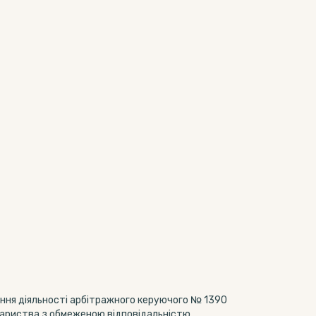
ення діяльності арбітражного керуючого № 1390
овариства з обмеженою відповідальністю