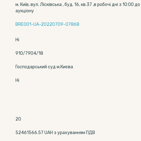
м. Київ, вул. Лісківська , буд. 16, кв.37 ,в робочі дні з 10
аукціону
BRE001-UA-20220709-07868
Ні
910/7904/18
Господарський суд м.Києва
Ні
20
52461566.57 UAH з урахуванням ПДВ