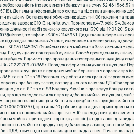
а заборгованість (право вимоги) банкрута на суму 52 461 566,57
5718). Детальна інформація про склад та підстави виникнення деб
ти аукціону. Встановлені обмеження: відсутні. Обтяження та права
идична адреса: 01013, м. Київ, вул. Промислова,4/7, офіс 34. За
ння діяльності арбітражного керуючого № 1390 від 19.07.2013 року,
 ot2007@ukr.net, телефон: +380671145951. Додаткова інформація пр
а відповідне звернення/запит, скероване на електронну адресу: o
ефоном: +380671145951. Ознайомитися з майном та його якісними хара
у. Вид аукціону: повторний аукціон. Спосіб проведення аукціону:
 не відбувся. Відомості про проведення попереднього аукціону опуб
1-UA-20220709-07868/. Порядок оформлення участі в аукціоні: Пор
 проведення аукціонів з продажу майна боржників у справах про 
865 та п.п. 17 та 18 Регламенту роботи електронної торгової сис
у справах про банкрутство, затвердженого наказом ДП «Прозорро.
відно до ст. 87 та ст. 88 Кодексу України з процедур банкрутств
ни, про що складається акт про придбання майна на аукціоні, якій
м запропонованої ним ціни. Кошти за придбане на аукціоні майно
7005000357), протягом 10 робочих днів з дня оприлюднення в ел
емонтаж та самовивіз майна протягом 10 календарних днів з моме
бання майна з прилюдних торгів (аукціонів) є підставою для вид
 власності на майно в порядку, передбаченому законодавством Ук
 без ПДВ, тому податкова накладна не надається.. Початкова вар