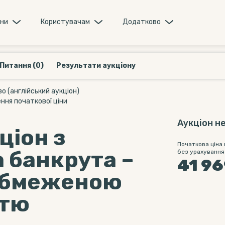
они
Користувачам
Додатково
Питання (0)
Результати аукціону
 (англійський аукціон)
ння початкової ціни
Аукціон не
ціон з
Початкова ціна
 банкрута –
без урахування
41 96
 обмеженою
стю