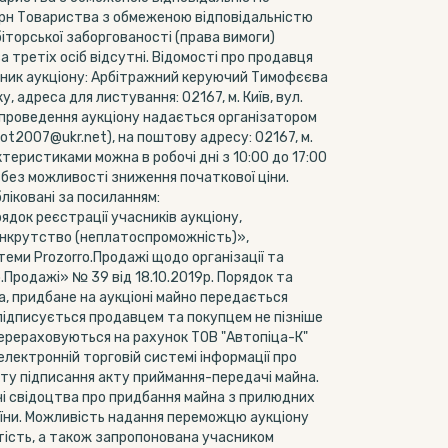
 грн Товариства з обмеженою відповідальністю
іторської заборгованості (права вимоги)
 третіх осіб відсутні. Відомості про продавця
мовник аукціону: Арбітражний керуючий Тимофєєва
 адреса для листування: 02167, м. Київ, вул.
о проведення аукціону надається організатором
t2007@ukr.net), на поштову адресу: 02167, м.
ктеристиками можна в робочі дні з 10:00 до 17:00
 без можливості зниження початкової ціни.
ліковані за посиланням:
ядок реєстрації учасників аукціону,
банкрутство (неплатоспроможність)»,
теми Prozorro.Продажі щодо організації та
Продажі» № 39 від 18.10.2019р. Порядок та
а, придбане на аукціоні майно передається
 підписується продавцем та покупцем не пізніше
 перераховуються на рахунок ТОВ "Автопіца-К"
ектронній торговій системі інформації про
нту підписання акту приймання-передачі майна.
ачі свідоцтва про придбання майна з прилюдних
раїни. Можливість надання переможцю аукціону
тість, а також запропонована учасником