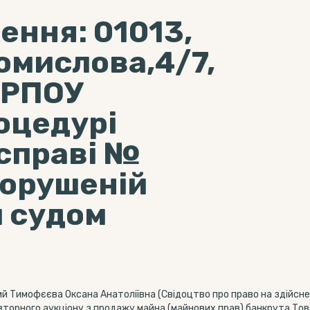
ення: 01013,
ромислова,4/7,
ДРПОУ
оцедурі
 справі №
порушеній
 судом
ий Тимофєєва Оксана Анатоліївна (Свідоцтво про право на здійсн
повторного аукціону з продажу майна (майнових прав) банкрута Т