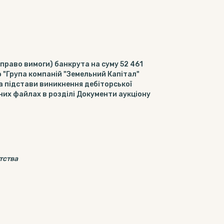
право вимоги) банкрута на суму 52 461
 "Група компаній "Земельний Капітал"
а підстави виникнення дебіторської
них файлах в розділі Документи аукціону
тства