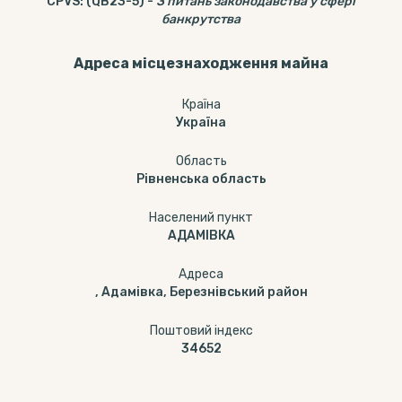
CPVS
:
(QB23-5)
-
З питань законодавства у сфері
банкрутства
Адреса місцезнаходження майна
Країна
Україна
Область
Рівненська область
Населений пункт
АДАМІВКА
Адреса
, Адамівка, Березнівський район
Поштовий індекс
34652