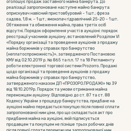
оголошує продаж заставного майна банкрута. До
реалізації запропоноване наступне майно банкрута:
оприскувач навісний пристовбуровий – 1 шт.; фреза
садова, 1,8 м. – 1 шт.; ямокопач гідравлічний 25-20 – 1 шт.
Обтяження та обмеження майна, права третіх осіб
відсутні. Порядок оформлення участі в аукціоні: порядок
реєстрації учасників аукціону, встановлений Розділом VI
«Порядку організації та проведення аукціонів з продажу
майна боржників у справах про банкрутство
(неплатоспроможність)», затвердженого Постановою
КМУ від 02.10.2019 р. № 865 та п.п. 17 та 18 Регламенту
роботи електронної торгової системи Prozorro. Продажі
щодо організації та проведення аукціонів з продажу
майна боржників у справах про банкрутство,
затвердженого наказом ДП «ПРОЗОРО.ПРОДАЖІ» № 39
від 18.10.2019р. Порядок та умови отримання майна
переможцем аукціону: Відповідно до ст. 87 та ст. 88
Кодексу України з процедур банкрутства, придбане на
аукціоні майно передається покупцю після повної сплати
запропонованої ним ціни, про що складається акт про
придбання майна на аукціоні, якій підписується
продавцем та покупцем не пізніше трьох робочих днів
після повної сплати переможцем запропонованої ним