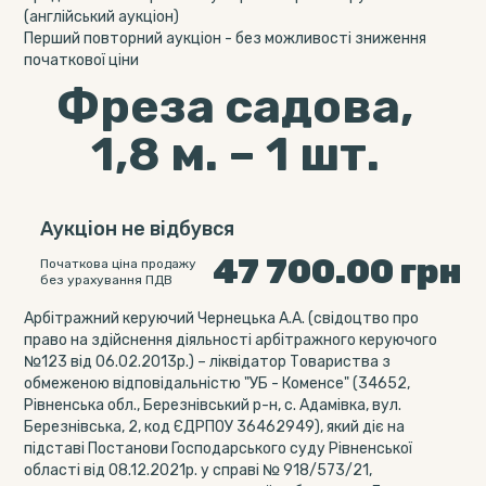
(англійський аукціон)
Перший повторний аукціон - без можливості зниження
початкової ціни
Фреза садова,
1,8 м. – 1 шт.
Аукціон не відбувся
47 700.00
грн
Початкова ціна продажу
без урахування ПДВ
Арбітражний керуючий Чернецька А.А. (свідоцтво про
право на здійснення діяльності арбітражного керуючого
№123 від 06.02.2013р.) – ліквідатор Товариства з
обмеженою відповідальністю "УБ - Коменсе" (34652,
Рівненська обл., Березнівський р-н, с. Адамівка, вул.
Березнівська, 2, код ЄДРПОУ 36462949), який діє на
підставі Постанови Господарського суду Рівненської
області від 08.12.2021р. у справі № 918/573/21,