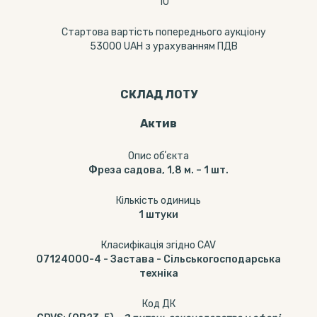
10
Стартова вартість попереднього аукціону
53000 UAH з урахуванням ПДВ
СКЛАД ЛОТУ
Актив
Опис обʼєкта
Фреза садова, 1,8 м. – 1 шт.
Кількість одиниць
1
штуки
Класифікація згідно CAV
07124000-4
-
Застава - Сільськогосподарська
техніка
Код ДК