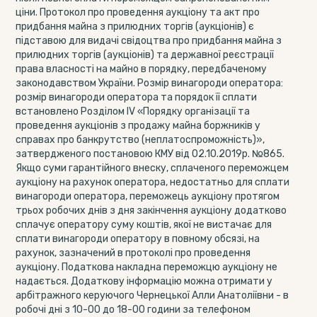
ціни. Протокол про проведення аукціону та акт про
придбання майна з прилюдних торгів (аукціонів) є
підставою для видачі свідоцтва про придбання майна з
прилюдних торгів (аукціонів) та державної реєстрації
права власності на майно в порядку, передбаченому
законодавством України. Розмір винагороди оператора:
розмір винагороди оператора та порядок її сплати
встановлено Розділом ІV «Порядку організації та
проведення аукціонів з продажу майна боржників у
справах про банкрутство (неплатоспроможність)»,
затвердженого постановою КМУ від 02.10.2019р. №865.
Якщо суми гарантійного внеску, сплаченого переможцем
аукціону на рахунок оператора, недостатньо для сплати
винагороди оператора, переможець аукціону протягом
трьох робочих днів з дня закінчення аукціону додатково
сплачує оператору суму коштів, якої не вистачає для
сплати винагороди оператору в повному обсязі, на
рахунок, зазначений в протоколі про проведення
аукціону. Податкова накладна переможцю аукціону не
надається. Додаткову інформацію можна отримати у
арбітражного керуючого Чернецької Алли Анатоліївни - в
робочі дні з 10-00 до 18-00 години за телефоном