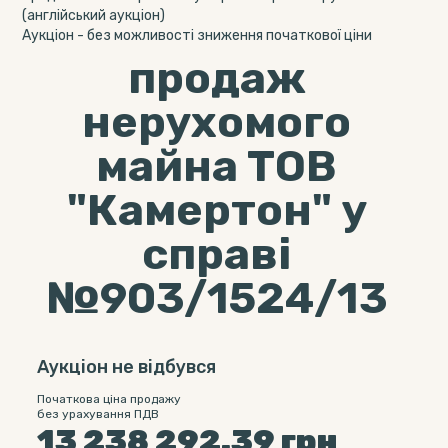
(англійський аукціон)
Aукціон - без можливості зниження початкової ціни
продаж
нерухомого
майна ТОВ
"Камертон" у
справі
№903/1524/13
Аукціон не відбувся
Початкова ціна продажу
без урахування ПДВ
13 238 292.39
грн