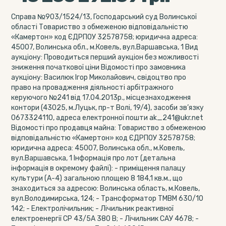
Справа №903/1524/13, Господарський суд Волинської
області Товариство з обмеженою відповідальністю
«Камертон» код ЄДРПОУ 32578758; юридична адреса:
45007, Волинська обл., м.Ковель, вул.Варшавська, 1 Вид
аукціону: Проводиться перший аукціон без можливості
зниження початкової ціни Відомості про замовника
аукціону: Василюк Ігор Миколайович, свідоцтво про
право на провадження діяльності арбітражного
керуючого №241 від 17.04.2013р., місцезнаходження
контори (43025, м.Луцьк, пр-т Волі, 19/4), засоби зв’язку
0673324110, адреса електронної пошти ak_241@ukr.net
Відомості про продавця майна: Товариство з обмеженою
відповідальністю «Камертон» код ЄДРПОУ 32578758;
юридична адреса: 45007, Волинська обл., м.Ковель,
вул.Варшавська, 1 Інформація про лот (детальна
інформація в окремому файлі): - приміщення палацу
культури (А-4) загальною площею 8 184,1 кв.м., що
знаходиться за адресою: Волинська область, м.Ковель,
вул.Володимирська, 124; - Трансформатор ТМВМ 630/10
142; - Електролічильник; - Лічильник реактивної
електроенергії СР 43/5А 380 В; - Лічильник САУ 4678; -