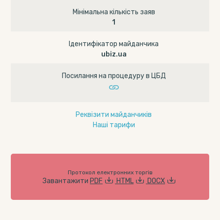
Мінімальна кількість заяв
1
Ідентифікатор майданчика
ubiz.ua
Посилання на процедуру в ЦБД
Реквізити майданчиків
Наші тарифи
Протокол електронних торгів
Завантажити
PDF
HTML
DOCX