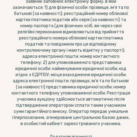
заявник заповнює електронну форму, в якій
зазначаються: 1) для фізичної особи: прізвище, ім’я та по
батькові (за наявності); реєстраційний номер облікової
картки платника податків або серія (за наявності) та
номер паспорта (для фізичних осіб, які через свої
релігійні переконання відмовляються від прийняття
реєстраційного номера облікової картки платника
податків та повідомили про це відповідному
контролюючому органу і мають відмітку у паспорті);
адреса електронної пошти; номер контактного
телефону; 2) для уповноваженого представника
юридичної особи: найменування юридичної особи; код
згідно з ЄДРПОУ; місцезнаходження юридичної особи;
адреса електронної пошти; прізвище, ім’я та по батькові
(за наявності) представника юридичної особи; номер
контактного телефону уповноваженої особи. Реєстрація
учасника аукціону здійснюється автоматично після
підтвердження оператором сплати таким учасником
суми гарантійного внеску. Оператор передає унікальне
гіперпосилання, згенероване центральною базою даних,
в особистий кабінет зареєстрованого учасника.
Додаткові відомості