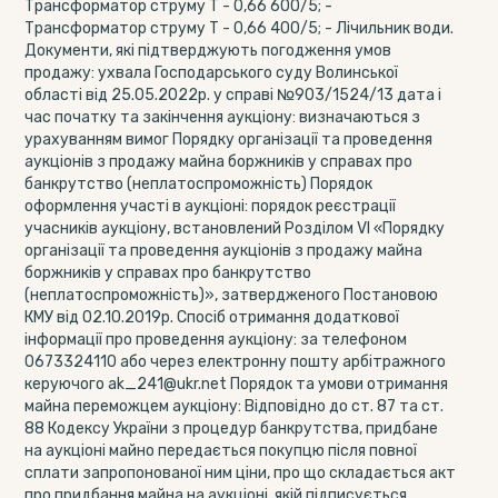
Трансформатор струму Т - 0,66 600/5; -
Трансформатор струму Т - 0,66 400/5; - Лічильник води.
Документи, які підтверджують погодження умов
продажу: ухвала Господарського суду Волинської
області від 25.05.2022р. у справі №903/1524/13 дата і
час початку та закінчення аукціону: визначаються з
урахуванням вимог Порядку організації та проведення
аукціонів з продажу майна боржників у справах про
банкрутство (неплатоспроможність) Порядок
оформлення участі в аукціоні: порядок реєстрації
учасників аукціону, встановлений Розділом VI «Порядку
організації та проведення аукціонів з продажу майна
боржників у справах про банкрутство
(неплатоспроможність)», затвердженого Постановою
КМУ від 02.10.2019р. Спосіб отримання додаткової
інформації про проведення аукціону: за телефоном
0673324110 або через електронну пошту арбітражного
керуючого ak_241@ukr.net Порядок та умови отримання
майна переможцем аукціону: Відповідно до ст. 87 та ст.
88 Кодексу України з процедур банкрутства, придбане
на аукціоні майно передається покупцю після повної
сплати запропонованої ним ціни, про що складається акт
про придбання майна на аукціоні, якій підписується