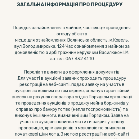
ЗАГАЛЬНА ІНФОРМАЦІЯ ПРО ПРОЦЕДУРУ
Порядок ознайомлення з майном, час і місце проведення
огляду обʼєкта
місце для ознайомлення: Волинська область, м.Ковель,
вул.Володимирська, 124 Час ознайомлення з майном за
домовленістю з арбітражним керуючим Василюком І.М.
за тел. 067 332 41 10
Перелік та вимоги до оформлення документів
Для участі в аукціоні заявник проходить процедуру
реєстрації на веб-сайті, подає заявку на участь в
аукціоні за кожним лотом окремо, сплачує гарантійний
внесок на рахунок оператора згідно Порядком організації
та проведення аукціонів з продажу майна боржників у
справах про банкрутство (неплатоспроможність) та
виконує інші вимоги, визначені цим Порядком. Заява на
участь в аукціоні повинна містити закриту цінову
пропозицію, крім аукціонів з можливістю зниження
початкової ціни лота. З метою реєстрації на веб-сайті