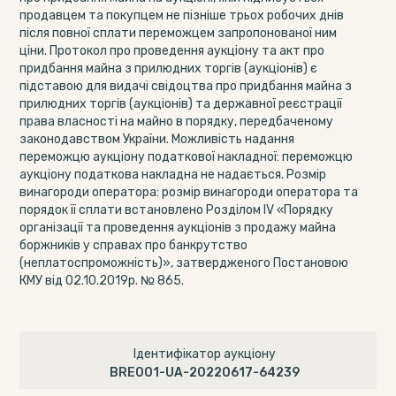
продавцем та покупцем не пізніше трьох робочих днів
після повної сплати переможцем запропонованої ним
ціни. Протокол про проведення аукціону та акт про
придбання майна з прилюдних торгів (аукціонів) є
підставою для видачі свідоцтва про придбання майна з
прилюдних торгів (аукціонів) та державної реєстрації
права власності на майно в порядку, передбаченому
законодавством України. Можливість надання
переможцю аукціону податкової накладної: переможцю
аукціону податкова накладна не надається. Розмір
винагороди оператора: розмір винагороди оператора та
порядок її сплати встановлено Розділом ІV «Порядку
організації та проведення аукціонів з продажу майна
боржників у справах про банкрутство
(неплатоспроможність)», затвердженого Постановою
КМУ від 02.10.2019р. № 865.
Ідентифікатор аукціону
BRE001-UA-20220617-64239