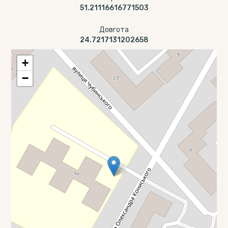
51.21116616771503
Довгота
24.7217131202658
+
−