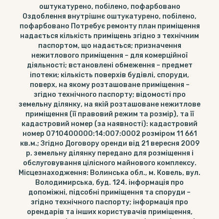
оштукатурено, побілено, пофарбовано
Оздоблення внутрішнє оштукатурено, побілено,
пофарбовано Потребує ремонту план приміщення
надається кількість приміщень згідно з технічним
паспортом, що надається; призначення
нежитлового приміщення – для комерційної
діяльності; встановлені обмеження – предмет
іпотеки; кількість поверхів будівлі, споруди,
поверх, на якому розташоване приміщення –
згідно технічного паспорту; відомості про
земельну ділянку, на якій розташоване нежитлове
приміщення (її правовий режим та розмір), та її
кадастровий номер (за наявності): кадастровий
номер 0710400000:14:007:0002 розміром 11 661
кв.м.; Згідно Договору оренди від 21 вересня 2009
р. земельну ділянку передано для розміщення і
обслуговування цілісного майнового комплексу.
Місцезнаходження: Волинська обл., м. Ковель, вул.
Володимирська, буд. 124. інформація про
допоміжні, підсобні приміщення та споруди –
згідно технічного паспорту; інформація про
орендарів та інших користувачів приміщення,