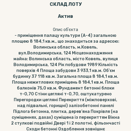
СКЛАД ЛОТУ
Актив
Опис обʼєкта
- приміщення палацу культури (А-4) загальною
площею 8 184,1 кв.м., що знаходиться за адресою:
Волинська область, м.Ковель,
вул.Володимирська, 124 Місцезнаходження
майна: Волинська область, місто Ковель, вулиця
Володимирська, 124 Рік побудови 1989 Кількість
поверхів 4 Площа забудови 3 933,1 кв.м. Об’єм
будинку 37 118 кв.м. Загальна площа 8 184,1 кв.м.
Площа нежитлових приміщень 8 184,1 кв.м. Площа
балконів 75,0 кв.м. Фундамент бетонні блоки
т-0,70 Стіни цегляні т-0,70, оштукатурено
Перегородки цегляні Перекриття (міжповерхові,
над підвальні, горищні) залізобетонні панелі
Підлога бетонна, плитка, дерев’яна Покрівля (на
суміщеннях, дахах) суміщена із перекриттям Вікна
2 стулкові подвійні Двері 1 і 2 полотні, фільончасті
Сходи бетонні Оздоблення зовнішнє