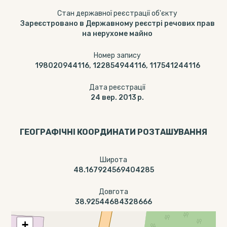
Стан державної реєстрації об'єкту
Зареєстровано в Державному реєстрі речових прав
на нерухоме майно
Номер запису
198020944116, 122854944116, 117541244116
Дата реєстрації
24 вер. 2013 р.
ГЕОГРАФІЧНІ КООРДИНАТИ РОЗТАШУВАННЯ
Широта
48.167924569404285
Довгота
38.92544684328666
+