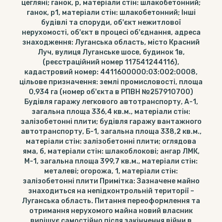
цегляні; ганок, р, матеріали стін: шлакобетонний;
ганок, р1, матеріали стін: шлакобетонний; Інші
будівлі та споруди, об'єкт нежитлової
нерухомості, об'єкт в процесі об'єднання, адреса
знаходження: Луганська область, місто Красний
Луч, вулиця Луганське шосе, будинок 1в,
(реєстраційний номер 117541244116),
кадастровий номер: 4411600000:03:002:0008,
цільове призначення: землі промисловості, площа
0,934 га (номер об'єкта в РПВН №257910700)
Будівля гаражу легкового автотранспорту, А-1,
загальна площа 336,4 кв.м., матеріали стін:
залізобетонні плити; будівля гаражу вантажного
автотранспорту, Б-1, загальна площа 338,2 кв.м.,
матеріали стін: залізобетонні плити; оглядова
яма, б, матеріали стін: шлакоблокові; ангар ЛМК,
М-1, загальна площа 399,7 кв.м., матеріали стін:
металеві; огорожа, 1, матеріали стін:
залізобетонні плити Примітка: Зазначене майно
знаходиться на непідконтрольній території –
Луганська область. Питання переоформлення та
отримання нерухомого майна новий власник
вирішує самостійно після закінчення війни в