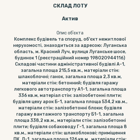
СКЛАД ЛОТУ
Актив
Опис обʼєкта
Комплекс будівель та споруд, об'єкт нежитлової
нерухомості, знаходиться за адресою: Луганська
область, м. Красний Луч, вулиця Луганське шосе,
будинок 1 (реєстраційний номер 198020944116)
Складові частини адміністративної будівлі А-1,
загальна площа 215,5 кв.м., матеріали стін:
шлакоблочні; ганок, загальна площа 2,3 кв.м,
матеріали стін: бетонний; будівля гаражу
легкового автотранспорту А1-1, загальна площа
336 кв.м, матеріал стін: залізобетонні плити;
будівля цеху арок Б-1, загальна площа 534,2 кв.м.,
матеріали стін: залізобетонні блоки; будівля
гаражу вантажного транспорту Б1-1, загальна
площа 338,2 кв.м., матеріали стін: залізобетонні
плити; будівля собаководу Г-1, загальна площа 8
кв.м., матеріали стін: шлакоблокові; приміщення
ПК, Д-1, загальна площа 126 кв.м., матеріали стін: