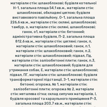
матеріали стін: шлакоблокові; будівля котельної
Н-1, загальна площа 54,1 кв.м., матеріали стін:
шлакоблокові, обкладені цеглою; будівля
виставкового павільйону, О-1, загальна площа
226,6 кв.м., матеріали стін: скляні, шлакоблокові;
тамбур, о, матеріали стін: скляні, шлакоблокові;
ганок, о1, матеріали стін: бетонний;
адміністративна будівля, П-2, загальна площа
812,6 кв.м., матеріали стін: цегляні; ганок, п,
матеріали стін: шлакоблоковий; ганок, п.1,
матеріали стін: шлакоблоковий; ганок, п.2,
матеріали стін: шлакоблоковий; підвал, Пд,
матеріали стін: залізобетонні плити; ганок, п.3,
матеріали стін: шлакоблоковий; будівля для
утримання собак, Е, матеріали стін: шлакоблокові;
підвал, ПГ, матеріали стін: шлакоблокові; будівля
трансформаторної підстанції, З-1, матеріали стін:
бетонні; огорожа, № 1, матеріали стін:
залізобетонні плити; огорожа № 2, матеріали
стін: металева сітка; склад сипучих матеріалів, І,
будівля кросової та караульного приміщення Р-3,
загальна площа 203,7 кв.м., матеріали стін: