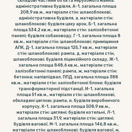
складові частини об'єкта нерухомого майна:
адміністративна будівля, А-1, загальна площа
208,9 кв.м., матеріали стін: шлакоблокові,
адміністративна будівля, а, матеріали стін:
шлакоблокові; будівля цеху арок, Б-1, загальна
площа 534,2 кв.м., матеріали стін: залізобетонні
панелі; будівля собаководу, Г-1, загальна площа 8
кв.м., матеріали стін: шлакоблокові; приміщення
АПК, Д-1, загальна площа 125,7 кв.м., матеріали
стін: шлакоблокові; рампа, д, матеріали стін,
шлакоблокові; будівля ліцензійного складу, Ж-1,
загальна площа 848,6 кв.м., матеріали стін:
залізобетонні панелі; рампа, ж, матеріали стін:
бетонна; напівпідвал, ППД, загальна площа 388
кв.м., матеріали стін: залізобетонні блоки; будівля
трансформаторної підстанції, И-1, загальна
площа 51 кв.м., матеріали стін: шлакоблокові,
обкладені цеглою; рампа, и, будівля виробничого
корпусу, К-1, загальна площа 508,9 кв.м.,
матеріали стін: цегляні; будівля котельні, Л-1,
загальна площа 31,9, матеріали стін: цегляні;
будівля вагової, М-1, загальна площа 146,8 кв.м.,
матеріали стін: шлакоблокові; будівля вагової, м,