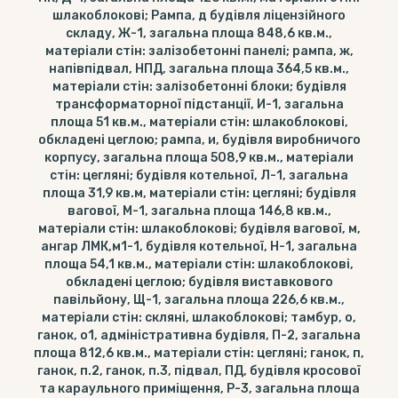
шлакоблокові; Рампа, д будівля ліцензійного
складу, Ж-1, загальна площа 848,6 кв.м.,
матеріали стін: залізобетонні панелі; рампа, ж,
напівпідвал, НПД, загальна площа 364,5 кв.м.,
матеріали стін: залізобетонні блоки; будівля
трансформаторної підстанції, И-1, загальна
площа 51 кв.м., матеріали стін: шлакоблокові,
обкладені цеглою; рампа, и, будівля виробничого
корпусу, загальна площа 508,9 кв.м., матеріали
стін: цегляні; будівля котельної, Л-1, загальна
площа 31,9 кв.м, матеріали стін: цегляні; будівля
вагової, М-1, загальна площа 146,8 кв.м.,
матеріали стін: шлакоблокові; будівля вагової, м,
ангар ЛМК,м1-1, будівля котельної, Н-1, загальна
площа 54,1 кв.м., матеріали стін: шлакоблокові,
обкладені цеглою; будівля виставкового
павільйону, Щ-1, загальна площа 226,6 кв.м.,
матеріали стін: скляні, шлакоблокові; тамбур, о,
ганок, о1, адміністративна будівля, П-2, загальна
площа 812,6 кв.м., матеріали стін: цегляні; ганок, п,
ганок, п.2, ганок, п.3, підвал, ПД, будівля кросової
та караульного приміщення, Р-3, загальна площа