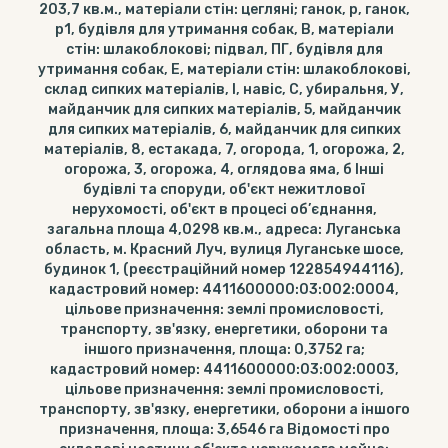
203,7 кв.м., матеріали стін: цегляні; ганок, р, ганок,
р1, будівля для утримання собак, В, матеріали
стін: шлакоблокові; підвал, ПГ, будівля для
утримання собак, Е, матеріали стін: шлакоблокові,
склад сипких матеріалів, І, навіс, С, убиральня, У,
майданчик для сипких матеріалів, 5, майданчик
для сипких матеріалів, 6, майданчик для сипких
матеріалів, 8, естакада, 7, огорода, 1, огорожа, 2,
огорожа, 3, огорожа, 4, оглядова яма, б Інші
будівлі та споруди, об'єкт нежитлової
нерухомості, об'єкт в процесі об’єднання,
загальна площа 4,0298 кв.м., адреса: Луганська
область, м. Красний Луч, вулиця Луганське шосе,
будинок 1, (реєстраційний номер 122854944116),
кадастровий номер: 4411600000:03:002:0004,
цільове призначення: землі промисловості,
транспорту, зв'язку, енергетики, оборони та
іншого призначення, площа: 0,3752 га;
кадастровий номер: 4411600000:03:002:0003,
цільове призначення: землі промисловості,
транспорту, зв'язку, енергетики, оборони а іншого
призначення, площа: 3,6546 га Відомості про