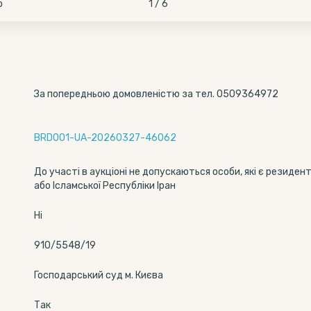
о
1 / 6
За попередньою домовленістю за тел. 0509364972
BRD001-UA-20260327-46062
До участі в аукціоні не допускаються особи, які є резиден
або Ісламської Республіки Іран
Ні
910/5548/19
Господарський суд м. Києва
Так