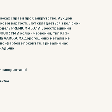
межах справи про банкрутство. Аукціон
ової вартості. Лот складається з колісно -
одель PREMIUM 450.19T, реєстраційний
00031149, колір - червоний, тип КТЗ-
ж № АА8830МХ дорогоцінних металів не
ово-фарбове покриття. Тривалий час
ою АдБлю
у використанні
тства