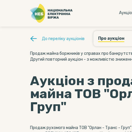
Аукцi
Про аукціон
До переліку аукціонів
Продаж майна боржників у справах про банкрутств
Другий повторний аукціон - з можливістю зниженн
Аукціон з про
майна ТОВ "Орл
Груп"
Продаж рухомого майна ТОВ "Орлан - Транс - Груп"