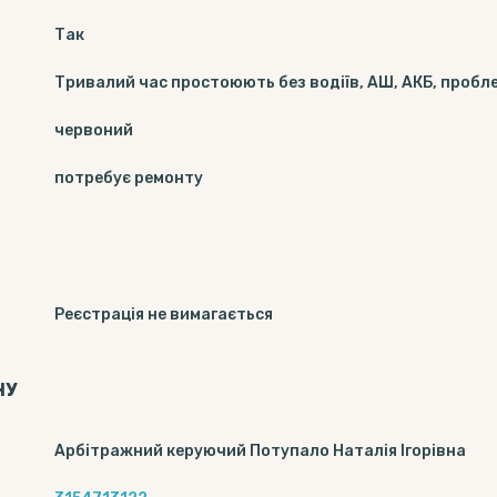
Так
Тривалий час простоюють без водіїв, АШ, АКБ, проб
червоний
потребує ремонту
Реєстрація не вимагається
НУ
Арбітражний керуючий Потупало Наталія Ігорівна