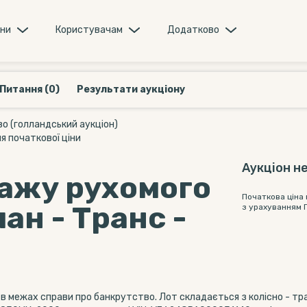
они
Користувачам
Додатково
Питання (0)
Результати аукціону
о (голландський аукціон)
я початкової ціни
Аукціон не
дажу рухомого
Початкова ціна
ан - Транс -
з урахуванням 
 в межах справи про банкрутство. Лот складається з колісно - т