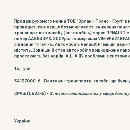
Продаж рухомого майна ТОВ "Орлан - Транс - Груп" в 
проводиться в перше без можливості зниження початк
транспортного засобу (автомобіль) марки RENAULT м
номер АА8830МХ, 2009р.в., номер шасі VIN-VF624GPA0
сідловий тягач - Е. Автомобіль Renault Premium дер
містить. Зовнішній стан автомобіля пошкоджене лак
простоюють без водіїв, АШ, АКБ, проблеми з систем
1
штуки
34137000-6
-
Вантажні транспортні засоби, що були 
CPVS
:
(QB23-5)
-
З питань законодавства у сфері банкру
Україна