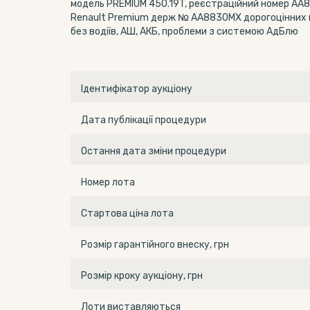
модель PREMIUM 450.19T, реєстраційний номер АА88
Renault Premium держ № АА8830МХ дорогоцінних м
без водіїв, АШ, АКБ, проблеми з системою АдБлю
Ідентифікатор аукціону
Дата публікації процедури
Остання дата зміни процедури
Номер лота
Стартова ціна лота
Розмір гарантійного внеску, грн
Розмір кроку аукціону, грн
Лоти виставляються