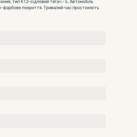
ний, тип КТЗ-сідловий тягач - Е. Автомобіль
во-фарбове покриття. Тривалий час простоюють