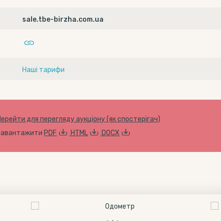
sale.tbe-birzha.com.ua
Наші тарифи
Перейти для перегляду аукціону (як спостерігач)
Завантажити
PDF
HTML
DOCX