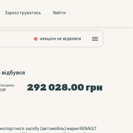
Зареєструватись
Увiйти
АУКЦІОН НЕ ВІДБУВСЯ
 відбувся
292 028.00
грн
 продажу
ПДВ
ранспортного засобу (автомобіль) марки RENAULT