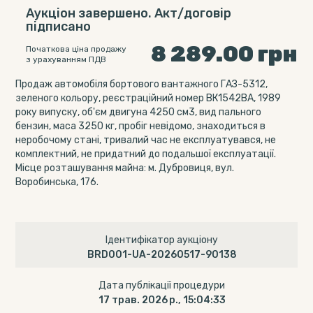
Аукціон завершено. Акт/договір
підписано
8 289.00
грн
Початкова ціна продажу
з урахуванням ПДВ
Продаж автомобіля бортового вантажного ГАЗ-5312,
зеленого кольору, реєстраційний номер ВК1542ВА, 1989
року випуску, об'єм двигуна 4250 см3, вид пального
бензин, маса 3250 кг, пробіг невідомо, знаходиться в
неробочому стані, тривалий час не експлуатувався, не
комплектний, не придатний до подальшої експлуатації.
Місце розташування майна: м. Дубровиця, вул.
Воробинська, 176.
Ідентифікатор аукціону
BRD001-UA-20260517-90138
Дата публікації процедури
17 трав. 2026 р., 15:04:33