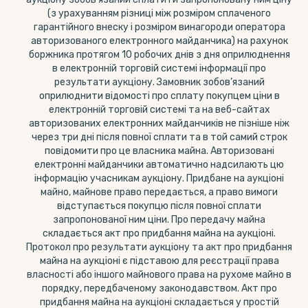
(з урахуванням різниці між розміром сплаченого
гарантійного внеску і розміром винагороди оператора
авторизованого електронного майданчика) на рахунок
боржника протягом 10 робочих днів з дня оприлюднення
в електронній торговій системі інформації про
результати аукціону. Замовник зобов’язаний
оприлюднити відомості про сплату покупцем ціни в
електронній торговій системі та на веб-сайтах
авторизованих електронних майданчиків не пізніше ніж
через три дні після повної сплати та в той самий строк
повідомити про це власника майна. Авторизовані
електронні майданчики автоматично надсилають цю
інформацію учасникам аукціону. Придбане на аукціоні
майно, майнове право передається, а право вимоги
відступається покупцю після повної сплати
запропонованої ним ціни. Про передачу майна
складається акт про придбання майна на аукціоні.
Протокол про результати аукціону та акт про придбання
майна на аукціоні є підставою для реєстрації права
власності або іншого майнового права на рухоме майно в
порядку, передбаченому законодавством. Акт про
придбання майна на аукціоні складається у простій