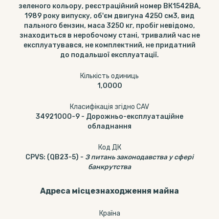
зеленого кольору, реєстраційний номер ВК1542ВА,
1989 року випуску, об'єм двигуна 4250 см3, вид
пального бензин, маса 3250 кг, пробіг невідомо,
знаходиться в неробочому стані, тривалий час не
експлуатувався, не комплектний, не придатний
до подальшої експлуатації.
Кількість одиниць
1,0000
Класифікація згідно CAV
34921000-9
-
Дорожньо-експлуатаційне
обладнання
Код ДК
CPVS
:
(QB23-5)
-
З питань законодавства у сфері
банкрутства
Адреса місцезнаходження майна
Країна