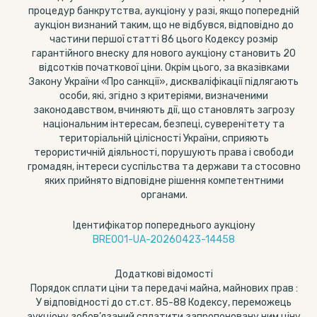
процедур банкрутства, аукціону у разі, якщо попередній
аукціон визнаний таким, що не відбувся, відповідно до
частини першої статті 86 цього Кодексу розмір
гарантійного внеску для нового аукціону становить 20
відсотків початкової ціни. Окрім цього, за вказівками
Закону України «Про санкції», дискваліфікації підлягають
особи, які, згідно з критеріями, визначеними
законодавством, вчиняють дії, що становлять загрозу
національним інтересам, безпеці, суверенітету та
територіальній цілісності України, сприяють
терористичній діяльності, порушують права і свободи
громадян, інтереси суспільства та держави та стосовно
яких прийнято відповідне рішення компетентними
органами.
Ідентифікатор попереднього аукціону
BRE001-UA-20260423-14458
Додаткові відомості
Порядок сплати ціни та передачі майна, майнових прав :
У відповідності до ст.ст. 85-88 Кодексу, переможець
аукціону зобов’язаний сплатити запропоновану ним ціну