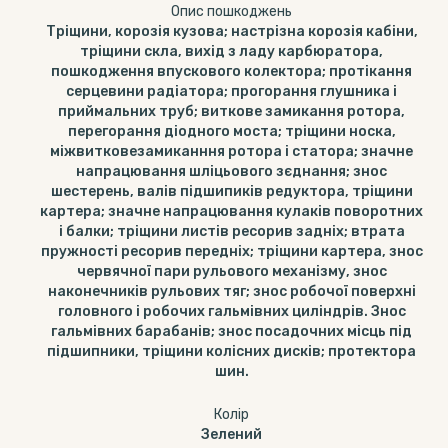
Опис пошкоджень
Тріщини, корозія кузова; настрізна корозія кабіни,
тріщини скла, вихід з ладу карбюратора,
пошкодження впускового колектора; протікання
серцевини радіатора; прогорання глушника і
приймальних труб; виткове замикання ротора,
перегорання діодного моста; тріщини носка,
міжвитковезамиканння ротора і статора; значне
напрацювання шліцьового зєднання; знос
шестерень, валів підшипиків редуктора, тріщини
картера; значне напрацювання кулаків поворотних
і балки; тріщини листів ресорив задніх; втрата
пружності ресорив передніх; тріщини картера, знос
червячної пари рульового механізму, знос
наконечників рульових тяг; знос робочої поверхні
головного і робочих гальмівних циліндрів. Знос
гальмівних барабанів; знос посадочних місць під
підшипники, тріщини колісних дисків; протектора
шин.
Колір
Зелений