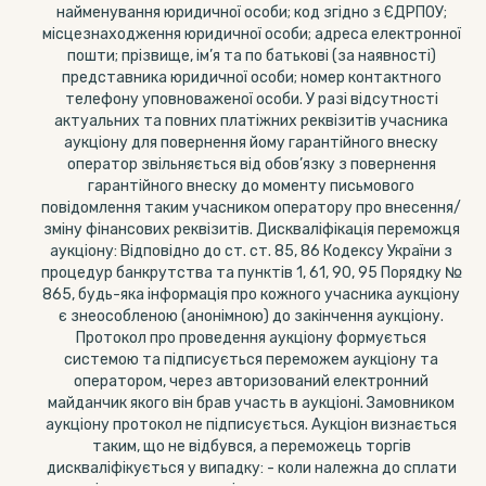
найменування юридичної особи; код згідно з ЄДРПОУ;
місцезнаходження юридичної особи; адреса електронної
пошти; прізвище, ім’я та по батькові (за наявності)
представника юридичної особи; номер контактного
телефону уповноваженої особи. У разі відсутності
актуальних та повних платіжних реквізитів учасника
аукціону для повернення йому гарантійного внеску
оператор звільняється від обов’язку з повернення
гарантійного внеску до моменту письмового
повідомлення таким учасником оператору про внесення/
зміну фінансових реквізитів. Дискваліфікація переможця
аукціону: Відповідно до ст. ст. 85, 86 Кодексу України з
процедур банкрутства та пунктів 1, 61, 90, 95 Порядку №
865, будь-яка інформація про кожного учасника аукціону
є знеособленою (анонімною) до закінчення аукціону.
Протокол про проведення аукціону формується
системою та підписується переможем аукціону та
оператором, через авторизований електронний
майданчик якого він брав участь в аукціоні. Замовником
аукціону протокол не підписується. Аукціон визнається
таким, що не відбувся, а переможець торгів
дискваліфікується у випадку: - коли належна до сплати