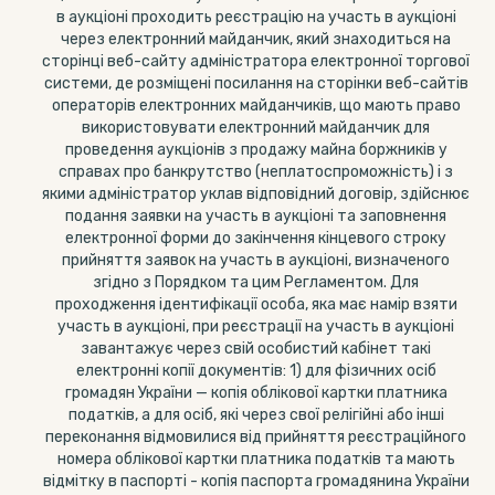
в аукціоні проходить реєстрацію на участь в аукціоні
через електронний майданчик, який знаходиться на
сторінці веб-сайту адміністратора електронної торгової
системи, де розміщені посилання на сторінки веб-сайтів
операторів електронних майданчиків, що мають право
використовувати електронний майданчик для
проведення аукціонів з продажу майна боржників у
справах про банкрутство (неплатоспроможність) і з
якими адміністратор уклав відповідний договір, здійснює
подання заявки на участь в аукціоні та заповнення
електронної форми до закінчення кінцевого строку
прийняття заявок на участь в аукціоні, визначеного
згідно з Порядком та цим Регламентом. Для
проходження ідентифікації особа, яка має намір взяти
участь в аукціоні, при реєстрації на участь в аукціоні
завантажує через свій особистий кабінет такі
електронні копії документів: 1) для фізичних осіб
громадян України — копія облікової картки платника
податків, а для осіб, які через свої релігійні або інші
переконання відмовилися від прийняття реєстраційного
номера облікової картки платника податків та мають
відмітку в паспорті - копія паспорта громадянина України