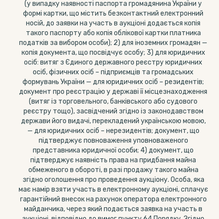
(у випадку наявності паспорта громадянина України у
формі картки, що містить безконтактний електронний
носій, до заявки на участь в аукціоні додається копія
такого паспорту або копія облікової картки платника
податків за вибором особи); 2) для іноземних громадян —
копія документа, що посвідчує особу; 3) для юридичних
осіб: витяг з Єдиного державного реєстру юридичних
осіб, фізичних осіб – підприємців та громадських
формувань України — для юридичних осіб – резидентів;
документ про реєстрацію у державі її місцезнаходження
(витяг із торговельного, банківського або судового
реєстру тощо), засвідчений згідно із законодавством
держави його видачі, перекладений українською мовою,
— для юридичних осіб – нерезидентів; документ, що
підтверджує повноваження уповноваженого
представника юридичної особи; 4) документ, що
підтверджує наявність права на придбання майна
обмеженого в обороті, в разі продажу такого майна
згідно оголошення про проведення аукціону. Особа, яка
має намір взяти участь в електронному аукціоні, сплачує
гарантійний внесок на рахунок оператора електронного
майданчика, через який подається заявка на участь в
аукціоні, відповідно до вимог пункту 64 Порядку. Згідно