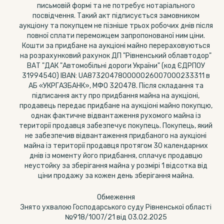
письмовій формі та не потребує нотаріального
посвідчення. Такий акт підписується замовником
аукціону та покупцем не пізніше трьох робочих днів після
повної сплати переможцем запропонованої ним ціни.
Кошти за придбане на аукціоні майно перераховуються
на розрахунковий рахунок ДП "Рівненський облавтодор"
ВАТ "ДАК "Автомобільні дороги України" (код ЄДРПОУ
31994540) IBAN: UA873204780000026007000233311 в
АБ «УКРГАЗБАНК», МФО 320478. Після складання та
підписання акту про придбання майна на аукціоні,
продавець передає придбане на аукціоні майно покупцю,
однак фактичне відвантаження рухомого майна із
території продавця забезпечує покупець. Покупець, який
не забезпечив відвантаження придбаного на аукціоні
майна із території продавця протягом 30 календарних
днів із моменту його придбання, сплачує продавцю
неустойку за зберігання майна у розмірі 1 відсотка від
ціни продажу за кожен день зберігання майна.
Обмеження
Знято ухвалою Господарського суду Рівненської області
№918/1007/21 від 03.02.2025