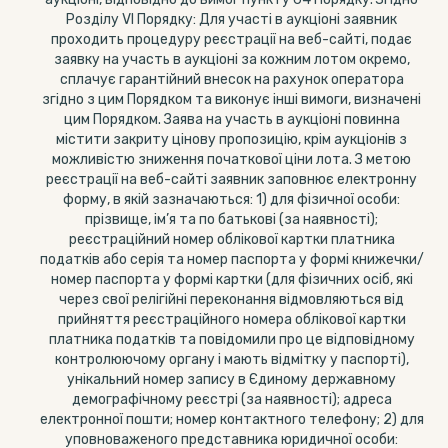
Розділу VI Порядку: Для участі в аукціоні заявник
проходить процедуру реєстрації на веб-сайті, подає
заявку на участь в аукціоні за кожним лотом окремо,
сплачує гарантійний внесок на рахунок оператора
згідно з цим Порядком та виконує інші вимоги, визначені
цим Порядком. Заява на участь в аукціоні повинна
містити закриту цінову пропозицію, крім аукціонів з
можливістю зниження початкової ціни лота. З метою
реєстрації на веб-сайті заявник заповнює електронну
форму, в якій зазначаються: 1) для фізичної особи:
прізвище, ім’я та по батькові (за наявності);
реєстраційний номер облікової картки платника
податків або серія та номер паспорта у формі книжечки/
номер паспорта у формі картки (для фізичних осіб, які
через свої релігійні переконання відмовляються від
прийняття реєстраційного номера облікової картки
платника податків та повідомили про це відповідному
контролюючому органу і мають відмітку у паспорті),
унікальний номер запису в Єдиному державному
демографічному реєстрі (за наявності); адреса
електронної пошти; номер контактного телефону; 2) для
уповноваженого представника юридичної особи: