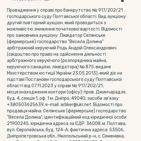
Провадження у справі про банкрутство № 917/202/21
господарського суду Полтавської області. Вид аукціону:
другий повторний аукціон, який проводиться з
можливістю зниження початкової вартості. Відомості
про замовника аукціону: Ліквідатор Селянське
(фермерське) господарство "Весела Долина"
арбітражний керуючий Родь Андрій Олександрович
(свідоцтво про право на здійснення діяльності
арбітражного керуючого (розпорядника майна,
керуючого санацією, ліквідатора) № 875, видане
Міністерством юстиції України 23.05.2013), який діє на
підставі Постанови господарського суду Полтавської
області від 07.11.2023 у справі № 917/202/21;
місцезнаходження контори (офісу): пров. Джинчарадзе,
буд. 4, секція 1, оф. 1 м. Дніпро, 49040; засоби зв’язку:
+380503625639, e-mail: arbker@ukr.net. Відомості про
продавця майна: Селянське (фермерське) господарство
"Весела Долина", ідентифікаційний код юридичної особи
21900245; юридична адреса за ЄДР: 36008, м. Полтава,
вул. Європейська, буд. 124-А; фактична адреса: 53506,
Дніпропетровська обл., Нікопольський р-н, с. Семенівка,