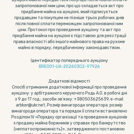
запропонованої ним ціни, про що складається акт про
придбання майна на аукціоні, який підписується
продавцем та покупцем не пізніше трьох робочих днів
після повної сплати переможцем запропонованої ним
ціни. Протокол про проведення аукціону та акт про
придбання майна на аукціоні є підставою для реєстрації
права власності або іншого майнового права на рухоме
майно в порядку, передбаченому законодавством.
Ідентифікатор попереднього аукціону
BRE001-UA-20260302-97926
Додаткові відомості
Спосіб отримання додаткової інформації про проведення
аукціону: у арбітражного керуючого Родь А.О. в робочі дні
з 9 до 17 год.; засоби зв’язку: +380503625639, e-mail:
arbker@ukr.net. Розмір винагороди оператора: розмір
винагороди оператора та порядок її сплати встановлено
Розділом ІV «Порядку організації та проведення аукціонів
з продажу майна боржників у справах про банкрутство
(неплатоспроможність)», затвердженого постановою