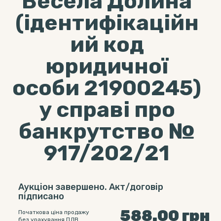
"Весела Долина"
(ідентифікаційн
ий код
юридичної
особи 21900245)
у справі про
банкрутство №
917/202/21
Аукціон завершено. Акт/договір
підписано
588.00
грн
Початкова ціна продажу
без урахування ПДВ