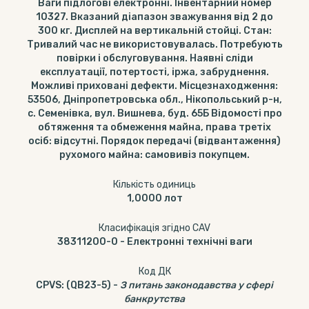
Ваги підлогові електронні. Інвентарний номер
10327. Вказаний діапазон зважування від 2 до
300 кг. Дисплей на вертикальній стойці. Cтан:
Тривалий час не використовувалась. Потребують
повірки і обслуговування. Наявні сліди
експлуатації, потертості, іржа, забруднення.
Можливі приховані дефекти. Місцезнаходження:
53506, Дніпропетровська обл., Нікопольський р-н,
с. Семенівка, вул. Вишнева, буд. 65Б Відомості про
обтяження та обмеження майна, права третіх
осіб: відсутні. Порядок передачі (відвантаження)
рухомого майна: самовивіз покупцем.
Кількість одиниць
1,0000
лот
Класифікація згідно CAV
38311200-0
-
Електронні технічні ваги
Код ДК
CPVS
:
(QB23-5)
-
З питань законодавства у сфері
банкрутства