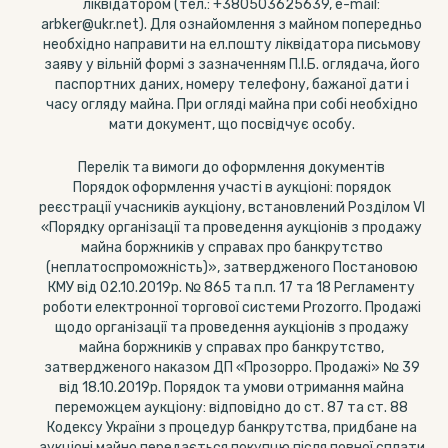
ліквідатором (тел.: +380503625639, e-mail:
arbker@ukr.net). Для ознайомлення з майном попередньо
необхідно направити на ел.пошту ліквідатора письмову
заяву у вільній формі з зазначенням П.І.Б. оглядача, його
паспортних даних, номеру телефону, бажаної дати і
часу огляду майна. При огляді майна при собі необхідно
мати документ, що посвідчує особу.
Перелік та вимоги до оформлення документів
Порядок оформлення участі в аукціоні: порядок
реєстрації учасників аукціону, встановлений Розділом VI
«Порядку організації та проведення аукціонів з продажу
майна боржників у справах про банкрутство
(неплатоспроможність)», затвердженого Постановою
КМУ від 02.10.2019р. № 865 та п.п. 17 та 18 Регламенту
роботи електронної торгової системи Prozorro. Продажі
щодо організації та проведення аукціонів з продажу
майна боржників у справах про банкрутство,
затвердженого наказом ДП «Прозорро. Продажі» № 39
від 18.10.2019р. Порядок та умови отримання майна
переможцем аукціону: відповідно до ст. 87 та ст. 88
Кодексу України з процедур банкрутства, придбане на
аукціоні майно передається покупцю після повної сплати