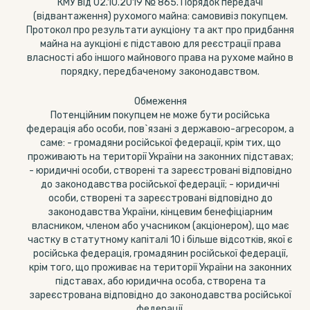
КМУ від 02.10.2019 № 865. Порядок передачі
(відвантаження) рухомого майна: самовивіз покупцем.
Протокол про результати аукціону та акт про придбання
майна на аукціоні є підставою для реєстрації права
власності або іншого майнового права на рухоме майно в
порядку, передбаченому законодавством.
Обмеження
Потенційним покупцем не може бути російська
федерація або особи, пов`язані з державою-агресором, а
саме: - громадяни російської федерації, крім тих, що
проживають на території України на законних підставах;
- юридичні особи, створені та зареєстровані відповідно
до законодавства російської федерації; - юридичні
особи, створені та зареєстровані відповідно до
законодавства України, кінцевим бенефіціарним
власником, членом або учасником (акціонером), що має
частку в статутному капіталі 10 і більше відсотків, якої є
російська федерація, громадянин російської федерації,
крім того, що проживає на території України на законних
підставах, або юридична особа, створена та
зареєстрована відповідно до законодавства російської
федерації.