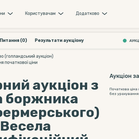
они
Користувачам
Додатково
Питання (0)
Результати аукціону
АУКЦ
о (голландський аукціон)
я початкової ціни
Аукціон з
ний аукціон з
Початкова ціна
а боржника
без урахування
фермерського)
"Весела