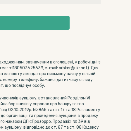
одженням, зазначеним в оголошені, у робочі дні з
тел.: +380503625639, e-mail: arbker@ukr.net). Для
 ел.пошту ліквідатора письмову заяву у вільній
х, номеру телефону, бажаної дати і часу огляду
т, що посвідчує особу.
 учасників аукціону, встановлений Розділом VI
майна боржників у справах про банкрутство
д 02.10.2019р. № 865 та п.п. 17 та 18 Регламенту
до організації та проведення аукціонів з продажу
го наказом ДП «Прозорро. Продажі» № 39 від
 аукціону: відповідно до ст. 87 та ст. 88 Кодексу