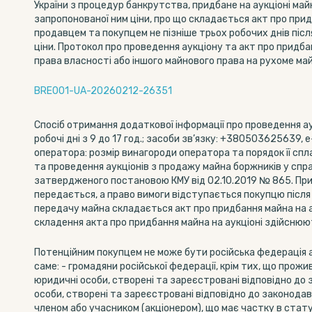
України з процедур банкрутства, придбане на аукціоні ма
запропонованої ним ціни, про що складається акт про прид
продавцем та покупцем не пізніше трьох робочих днів піс
ціни. Протокол про проведення аукціону та акт про придбан
права власності або іншого майнового права на рухоме ма
BRE001-UA-20260212-26351
Спосіб отримання додаткової інформації про проведення ау
робочі дні з 9 до 17 год.; засоби зв’язку: +380503625639, e
оператора: розмір винагороди оператора та порядок її спл
та проведення аукціонів з продажу майна боржників у сп
затвердженого постановою КМУ від 02.10.2019 № 865. Прид
передається, а право вимоги відступається покупцю після 
передачу майна складається акт про придбання майна на а
складення акта про придбання майна на аукціоні здійснюют
Потенційним покупцем не може бути російська федерація а
саме: - громадяни російської федерації, крім тих, що прожи
юридичні особи, створені та зареєстровані відповідно до 
особи, створені та зареєстровані відповідно до законодав
членом або учасником (акціонером), що має частку в статутн