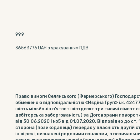
99.9
36563776 UAH з урахуванням ПДВ
Право вимоги Селянського (Фермерського) Господарс
обмеженою відповідальністю «Мєдіна Груп» і.к. 424777
шість мільйонів п’ятсот шістдесят три тисячі сімсот сі
дебіторська заборгованість) за Договорами поворот
від 30.06.2020 і №5 від 01.07.2020. Відповідно до ст
сторона (позикодавець) передає у власність другій с
інші речі, визначені родовими ознаками, а позичальн