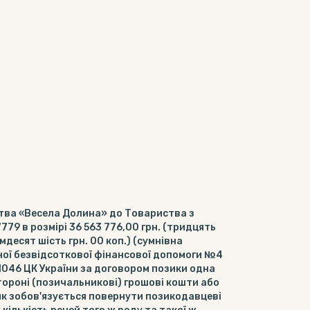
тва «Весела Долина» до Товариства з
79 в розмірі 36 563 776,00 грн. (тридцять
мдесят шість грн. 00 коп.) (сумнівна
ної безвідсоткової фінансової допомоги №4
. 1046 ЦК України за договором позики одна
тороні (позичальникові) грошові кошти або
ик зобов'язується повернути позикодавцеві