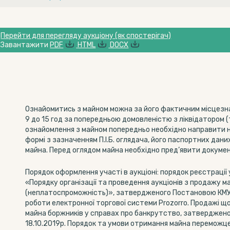
Перейти для перегляду аукціону (як спостерігач)
Завантажити
PDF
HTML
DOCX
Ознайомитись з майном можна за його фактичним місцезнах
9 до 15 год за попередньою домовленістю з ліквідатором (
ознайомлення з майном попередньо необхідно направити на
формі з зазначенням П.І.Б. оглядача, його паспортних дани
майна. Перед оглядом майна необхідно пред’явити докумен
Порядок оформлення участі в аукціоні: порядок реєстрації
«Порядку організації та проведення аукціонів з продажу 
(неплатоспроможність)», затвердженого Постановою КМУ ві
роботи електронної торгової системи Prozorro. Продажі що
майна боржників у справах про банкрутство, затверджено
18.10.2019р. Порядок та умови отримання майна переможцем