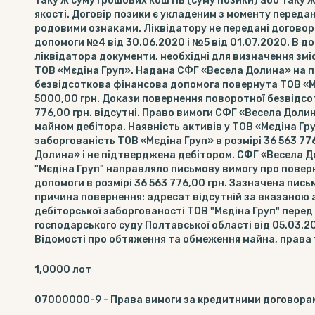
таку ж суму грошових коштів (суму позики) або таку ж 
якості. Договір позики є укладеним з моменту переда
родовими ознаками. Ліквідатору не передані договор
допомоги №4 від 30.06.2020 і №5 від 01.07.2020. В до
ліквідатора документи, необхідні для визначення зм
ТОВ «Мєдіна Груп». Надана СФГ «Весела Долина» на п
безвідсоткова фінансова допомога повернута ТОВ «Мє
5000,00 грн. Докази повернення поворотної безвідсот
776,00 грн. відсутні. Право вимоги СФГ «Весела Доли
майном дебітора. Наявність активів у ТОВ «Мєдіна Гр
заборгованість ТОВ «Мєдіна Груп» в розмірі 36 563 77
Долина» і не підтверджена дебітором. СФГ «Весела 
"Мєдiна Груп" направляло письмову вимогу про повер
допомоги в розмірі 36 563 776,00 грн. Зазначена пи
причина повернення: адресат відсутній за вказаною
дебіторської заборгованості ТОВ "Мєдiна Груп" перед
господарського суду Полтавської області від 05.03.2
Відомості про обтяження та обмеження майна, права тр
1,0000
лот
07000000-9
-
Права вимоги за кредитними договора