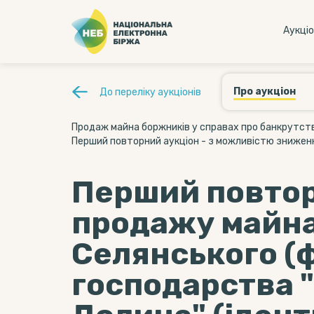
Аукцi
Про аукціон
До переліку аукціонів
Продаж майна боржників у справах про банкрутств
Перший повторний аукціон - з можливістю зниженн
Перший повтор
продажу майн
Селянського (
господарства 