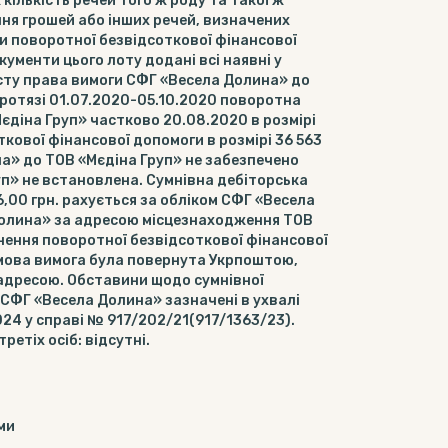
кількість речей того ж роду та такої ж
ння грошей або інших речей, визначених
и поворотної безвідсоткової фінансової
кументи цього лоту додані всі наявні у
істу права вимоги СФГ «Весела Долина» до
ротязі 01.07.2020-05.10.2020 поворотна
діна Груп» частково 20.08.2020 в розмірі
кової фінансової допомоги в розмірі 36 563
на» до ТОВ «Мєдіна Груп» не забезпечено
уп» не встановлена. Сумнівна дебіторська
6,00 грн. рахується за обліком СФГ «Весела
Долина» за адресою місцезнаходження ТОВ
нення поворотної безвідсоткової фінансової
сьмова вимога була повернута Укрпоштою,
 адресою. Обставини щодо сумнівної
 СФГ «Весела Долина» зазначені в ухвалі
024 у справі № 917/202/21(917/1363/23).
етіх осіб: відсутні.
ми