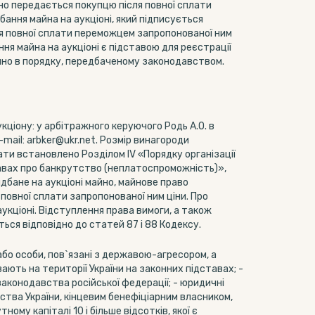
йно передається покупцю після повної сплати
бання майна на аукціоні, який підписується
ля повної сплати переможцем запропонованої ним
ня майна на аукціоні є підставою для реєстрації
йно в порядку, передбаченому законодавством.
кціону: у арбітражного керуючого Родь А.О. в
-mail: arbker@ukr.net. Розмір винагороди
ати встановлено Розділом ІV «Порядку організації
равах про банкрутство (неплатоспроможність)»,
бане на аукціоні майно, майнове право
повної сплати запропонованої ним ціни. Про
укціоні. Відступлення права вимоги, а також
ься відповідно до статей 87 і 88 Кодексу.
бо особи, пов`язані з державою-агресором, а
вають на території України на законних підставах; -
законодавства російської федерації; - юридичні
ства України, кінцевим бенефіціарним власником,
ому капіталі 10 і більше відсотків, якої є