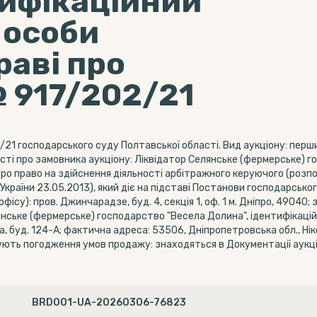
тифікаційний
 особи
раві про
 917/202/21
1 господарського суду Полтавської області. Вид аукціону: перши
сті про замовника аукціону: Ліквідатор Селянське (фермерське) 
ро право на здійснення діяльності арбітражного керуючого (розп
країни 23.05.2013), який діє на підставі Постанови господарськог
су): пров. Джинчарадзе, буд. 4, секція 1, оф. 1 м. Дніпро, 49040;
лянське (фермерське) господарство "Весела Долина", ідентифікац
, буд. 124-А; фактична адреса: 53506, Дніпропетровська обл., Ніко
ують погодження умов продажу: знаходяться в Документації аукці
BRD001-UA-20260306-76823