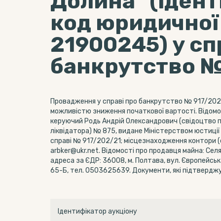
Долина" (іден
код юридичної
21900245) у сп
банкрутство №
Провадження у справі про банкрутство № 917/202/2
можливістю зниження початкової вартості. Відомо
керуючий Родь Андрій Олександрович (свідоцтво п
ліквідатора) № 875, видане Міністерством юстиції У
справі № 917/202/21; місцезнаходження контори (офі
arbker@ukr.net. Відомості про продавця майна: Се
адреса за ЄДР: 36008, м. Полтава, вул. Європейська
65-Б, тел. 0503625639. Документи, які підтвердж
Ідентифікатор аукціону