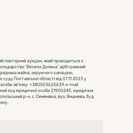
й повторний аукціон, який проводиться з
господарство "Весела Долина" арбітражний
орядника майна, керуючого санацією,
о суду Полтавської області від 07.11.2023 у
 засоби зв’язку: +380503625639, e-mail:
ійний код юридичної особи 21900245; юридична
польський р-н, с. Семенівка, вул. Вишнева, буд.
ону.