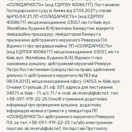
«СОЛИДАРНОСТЬ» (код ЄДРПОУ 40086717). Постановою
Господарського суду м. Києва від 27.05.2021 у справі
№910/69/21, ПП «СОЛИДАРНОСТЬ» (код ЄДРПОУ
40086717, місцезнаходження: 03057, місто Київ, вул.
Желябова, будинок 8/4) визнано банкрутом, відкрито
ліквідаційну процедуру, ліквідатором банкрута
призначено арбітражного керуючого Реверука П.К.
Відомості про продавця майна: ПП «СОЛИДАРНОСТЬ»
(код ЄДРПОУ 40086717, місцезнаходження: 03057, місто
Київ, вул. Желябова, будинок 8/4). Відомості про
замовника аукціону: арбітражний керуючий Реверук
Петро Костянтинович (свідоцтво на право здійснення
діяльності арбітражного керуючого №783 від
08.04.2013), місцезнаходження офісу: 04053, м. Київ, вул.
Січових Стрільців, 21, оф. 501; адреса для листування:
04071, м. Київ - 71, а/с 71 / e-mail: ak.reveruk@ukr.net. тел.
+38-097-919-22-25 Спосіб отримання додаткової
інформації про проведення аукціону: додаткову
інформацію можна отримати у ліквідатора ПП
«СОЛИДАРНОСТЬ» арбітражного керуючого Реверука
П.К. за тел. +38-097-919-22-25 та/або електронною
поштою: ak.reveruk@ukr.net. На підставі Протоколу