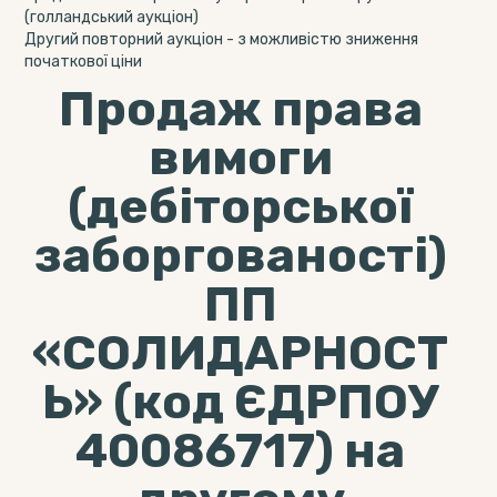
(голландський аукціон)
Другий повторний аукціон - з можливістю зниження
початкової ціни
Продаж права
вимоги
(дебіторської
заборгованості)
ПП
«СОЛИДАРНОСТ
Ь» (код ЄДРПОУ
40086717) на