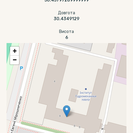
50.45797289999999
Довгота
30.4349129
Висота
6
+
−