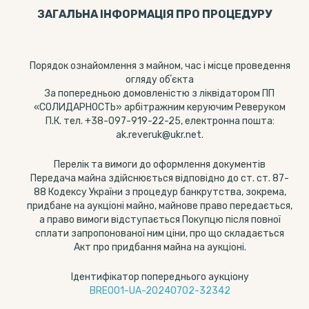
ЗАГАЛЬНА ІНФОРМАЦІЯ ПРО ПРОЦЕДУРУ
Порядок ознайомлення з майном, час і місце проведення
огляду обʼєкта
За попередньою домовленістю з ліквідатором ПП
«СОЛИДАРНОСТЬ» арбітражним керуючим Реверуком
П.К. тел. +38-097-919-22-25, електронна пошта:
ak.reveruk@ukr.net.
Перелік та вимоги до оформлення документів
Передача майна здійснюється відповідно до ст. ст. 87-
88 Кодексу України з процедур банкрутства, зокрема,
придбане на аукціоні майно, майнове право передається,
а право вимоги відступається Покупцю після повної
сплати запропонованої ним ціни, про що складається
Акт про придбання майна на аукціоні.
Ідентифікатор попереднього аукціону
BRE001-UA-20240702-32342