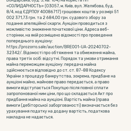
Бондарська, буд. 3, кв. 104) на користь ПП
«СОЛИДАРНОСТЬ» (03057, м. Київ, вул. Желябова, буд.
8/4, код ЄДРПОУ 40086717) грошових коштів у розмірі 51
002 371,73 грн. та 2 684,00 грн. судового збору за
подання апеляційної скарги. Аукціон проводиться з
можливістю зниження початкової ціни. Адреса веб-
сторінки, на якій розміщено відомості про проведення
попереднього аукціону:
https://prozorro.sale/auction/BRE001-UA-20240702-
32342/. Відомості про обтяження та обмеження майна,
права третіх осіб: відсутні. Порядок та умови отримання
майна переможцем аукціону: передача майна
здійснюється відповідно до ст. ст. 87-88 Кодексу
України з процедур банкрутства, зокрема, придбане на
аукціоні майно, майнове право передається, а право
вимоги відступається Покупцю після повної сплати
запропонованої ним ціни, про що складається Акт про
придбання майна на аукціоні. Вартість майна (права
вимоги (дебіторської заборгованості) визначається без
урахування податку на додану вартість, податкова
накладна не надається.