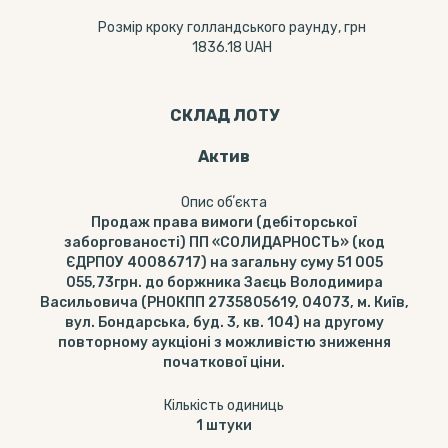
Розмір кроку голландського раунду, грн
1836.18 UAH
СКЛАД ЛОТУ
Актив
Опис обʼєкта
Продаж права вимоги (дебіторської
заборгованості) ПП «СОЛИДАРНОСТЬ» (код
ЄДРПОУ 40086717) на загальну суму 51 005
055,73грн. до боржника Заєць Володимира
Васильовича (РНОКПП 2735805619, 04073, м. Київ,
вул. Бондарська, буд. 3, кв. 104) на другому
повторному аукціоні з можливістю зниження
початкової ціни.
Кількість одиниць
1
штуки