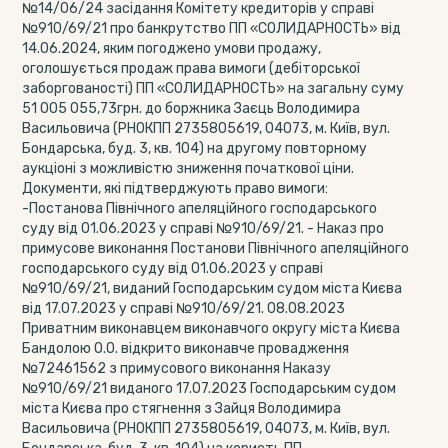
№14/06/24 засідання Комітету кредиторів у справі
№910/69/21 про банкрутство ПП «СОЛИДАРНОСТЬ» від
14.06.2024, яким погоджено умови продажу,
оголошується продаж права вимоги (дебіторської
заборгованості) ПП «СОЛИДАРНОСТЬ» на загальну суму
51 005 055,73грн. до боржника Заєць Володимира
Васильовича (РНОКПП 2735805619, 04073, м. Київ, вул.
Бондарська, буд. 3, кв. 104) на другому повторному
аукціоні з можливістю зниження початкової ціни.
Документи, які підтверджують право вимоги:
-Постанова Північного апеляційного господарського
суду від 01.06.2023 у справі №910/69/21. - Наказ про
примусове виконання Постанови Північного апеляційного
господарського суду від 01.06.2023 у справі
№910/69/21, виданий Господарським судом міста Києва
від 17.07.2023 у справі №910/69/21. 08.08.2023
Приватним виконавцем виконавчого округу міста Києва
Бандолою О.О. відкрито виконавче провадження
№72461562 з примусового виконання Наказу
№910/69/21 виданого 17.07.2023 Господарським судом
міста Києва про стягнення з Зайця Володимира
Васильовича (РНОКПП 2735805619, 04073, м. Київ, вул.