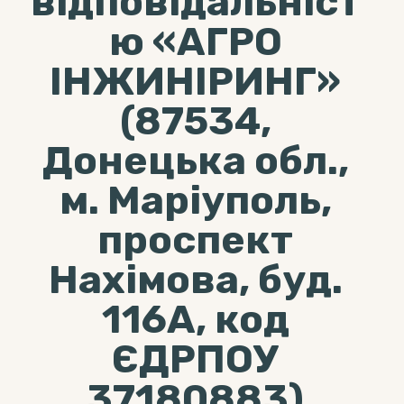
відповідальніст
ю «АГРО
ІНЖИНІРИНГ»
(87534,
Донецька обл.,
м. Маріуполь,
проспект
Нахімова, буд.
116А, код
ЄДРПОУ
37180883)