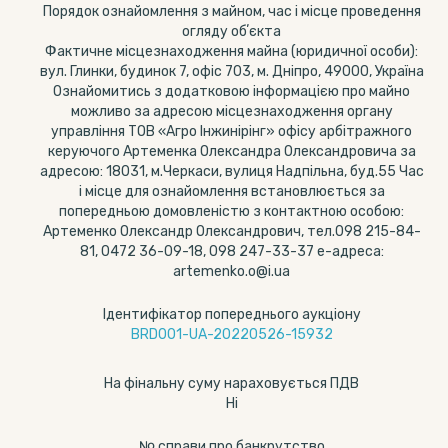
Порядок ознайомлення з майном, час і місце проведення
огляду обʼєкта
Фактичне місцезнаходження майна (юридичної особи):
вул. Глинки, будинок 7, офіс 703, м. Дніпро, 49000, Україна
Ознайомитись з додатковою інформацією про майно
можливо за адресою місцезнаходження органу
управління ТОВ «Агро Інжинірінг» офісу арбітражного
керуючого Артеменка Олександра Олександровича за
адресою: 18031, м.Черкаси, вулиця Надпільна, буд.55 Час
і місце для ознайомлення встановлюється за
попередньою домовленістю з контактною особою:
Артеменко Олександр Олександрович, тел.098 215-84-
81, 0472 36-09-18, 098 247-33-37 е-адреса:
artemenko.o@i.ua
Ідентифікатор попереднього аукціону
BRD001-UA-20220526-15932
На фінальну суму нараховується ПДВ
Ні
№ справи про банкрутство