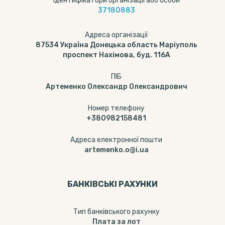
Ідентифікатори організації або особи
37180883
Адреса організації
87534 Україна Донецька область Маріуполь
проспект Нахімова, буд. 116А
ПІБ
Артеменко Олександр Олександрович
Номер телефону
+380982158481
Адреса електронної пошти
artemenko.o@i.ua
БАНКІВСЬКІ РАХУНКИ
Тип банкiвського рахунку
Плата за лот