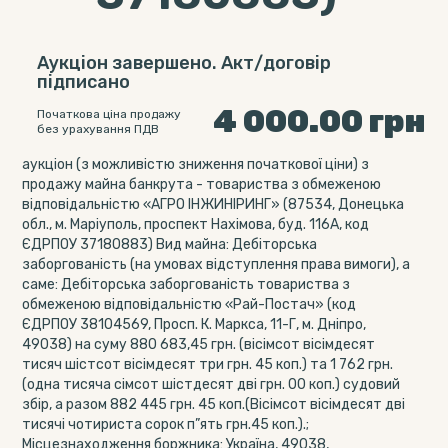
Аукціон завершено. Акт/договір
підписано
4 000.00
грн
Початкова ціна продажу
без урахування ПДВ
аукціон (з можливістю зниження початкової ціни) з
продажу майна банкрута - товариства з обмеженою
відповідальністю «АГРО ІНЖИНІРИНГ» (87534, Донецька
обл., м. Маріуполь, проспект Нахімова, буд. 116А, код
ЄДРПОУ 37180883) Вид майна: Дебіторська
заборгованість (на умовах відступлення права вимоги), а
саме: Дебіторська заборгованість товариства з
обмеженою відповідальністю «Рай-Постач» (код
ЄДРПОУ 38104569, Просп. К. Маркса, 11-Г, м. Дніпро,
49038) на суму 880 683,45 грн. (вісімсот вісімдесят
тисяч шістсот вісімдесят три грн. 45 коп.) та 1 762 грн.
(одна тисяча сімсот шістдесят дві грн. 00 коп.) судовий
збір, а разом 882 445 грн. 45 коп.(Вісімсот вісімдесят дві
тисячі чотириста сорок п”ять грн.45 коп.).;
Місцезнаходження боржника: Україна, 49038,