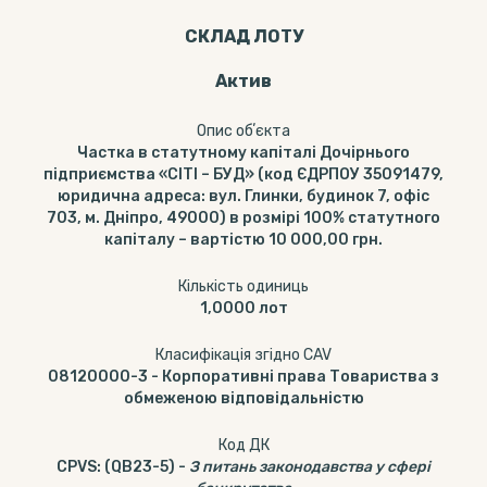
СКЛАД ЛОТУ
Актив
Опис обʼєкта
Частка в статутному капіталі Дочірнього
підприємства «СІТІ – БУД» (код ЄДРПОУ 35091479,
юридична адреса: вул. Глинки, будинок 7, офіс
703, м. Дніпро, 49000) в розмірі 100% статутного
капіталу – вартістю 10 000,00 грн.
Кількість одиниць
1,0000
лот
Класифікація згідно CAV
08120000-3
-
Корпоративні права Товариства з
обмеженою відповідальністю
Код ДК
CPVS
:
(QB23-5)
-
З питань законодавства у сфері