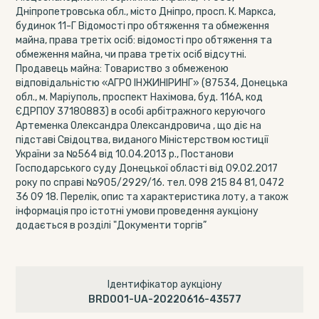
Дніпропетровська обл., місто Дніпро, просп. К. Маркса,
будинок 11-Г Відомості про обтяження та обмеження
майна, права третіх осіб: відомості про обтяження та
обмеження майна, чи права третіх осіб відсутні.
Продавець майна: Товариство з обмеженою
відповідальністю «АГРО ІНЖИНІРИНГ» (87534, Донецька
обл., м. Маріуполь, проспект Нахімова, буд. 116А, код
ЄДРПОУ 37180883) в особі арбітражного керуючого
Артеменка Олександра Олександровича , що діє на
підставі Свідоцтва, виданого Міністерством юстиції
України за №564 від 10.04.2013 р., Постанови
Господарського суду Донецької області від 09.02.2017
року по справі №905/2929/16. тел. 098 215 84 81, 0472
36 09 18. Перелік, опис та характеристика лоту, а також
інформація про істотні умови проведення аукціону
додається в розділі "Документи торгів”
Ідентифікатор аукціону
BRD001-UA-20220616-43577