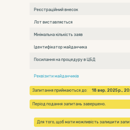
Реєстраційний внесок
Лот виставляється
Мінімальна кількість заяв
Ідентифікатор майданчика
Посилання на процедуру в ЦБД
Реквізити майданчиків
Запитання приймаються до:
18 вер. 2025 р., 2
Період подання запитань завершено.
Для того, щоб мати можливість залишити запи