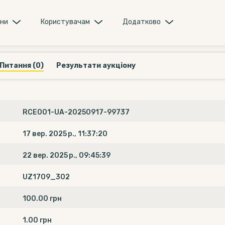
они
Користувачам
Додатково
Питання (0)
Результати аукціону
RCE001-UA-20250917-99737
17 вер. 2025 р., 11:37:20
22 вер. 2025 р., 09:45:39
UZ1709_302
100.00 грн
1.00 грн