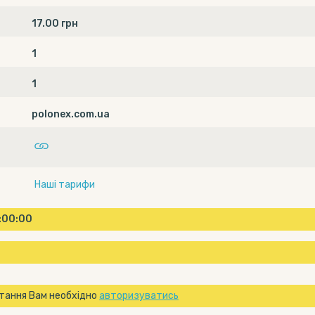
17.00 грн
1
1
polonex.com.ua
Наші тарифи
0:00:00
тання Вам необхідно
авторизуватись