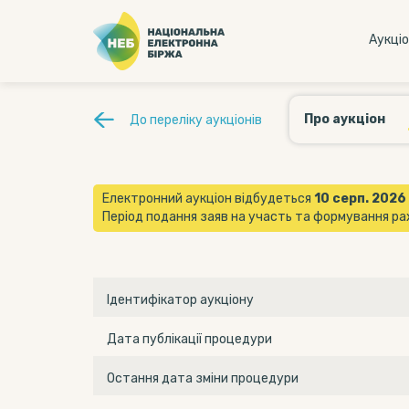
Аукцi
Про аукціон
До переліку аукціонів
Електронний аукціон відбудеться
10 серп. 2026 
Період подання заяв на участь та формування рах
Ідентифікатор аукціону
Дата публікації процедури
Остання дата зміни процедури