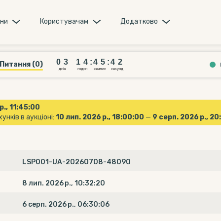
они
Користувачам
Додатково
0
3
1
4
4
5
4
1
0
3
1
4
:
4
5
:
4
Питання (0)
2
днiв
годин
хвилин
секунд
р., 11:45:00
унків в аукціоні:
10 лип. 2026 р., 18:00:00
—
9 серп. 2026 р., 2
LSP001-UA-20260708-48090
8 лип. 2026 р., 10:32:20
6 серп. 2026 р., 06:30:06