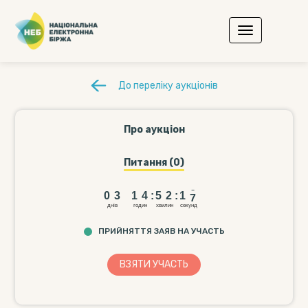
До переліку аукціонів
Про аукціон
Питання (0)
0
3
1
4
5
2
1
6
0
3
1
4
:
5
2
:
1
7
днiв
годин
хвилин
секунд
ПРИЙНЯТТЯ ЗАЯВ НА УЧАСТЬ
ВЗЯТИ УЧАCТЬ