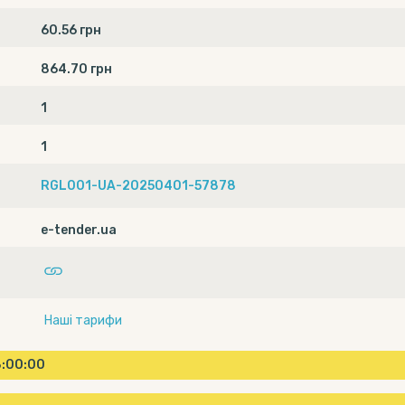
60.56 грн
864.70 грн
1
1
RGL001-UA-20250401-57878
e-tender.ua
Наші тарифи
8:00:00