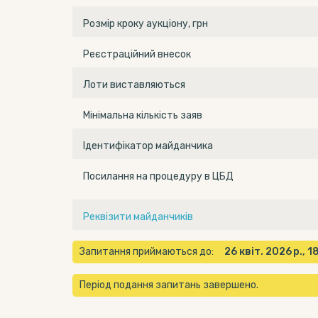
Розмір кроку аукціону, грн
Реєстраційний внесок
Лоти виставляються
Мінімальна кількість заяв
Ідентифікатор майданчика
Посилання на процедуру в ЦБД
Реквізити майданчиків
Запитання приймаються до:
26 квіт. 2026 р., 
Період подання запитань завершено.