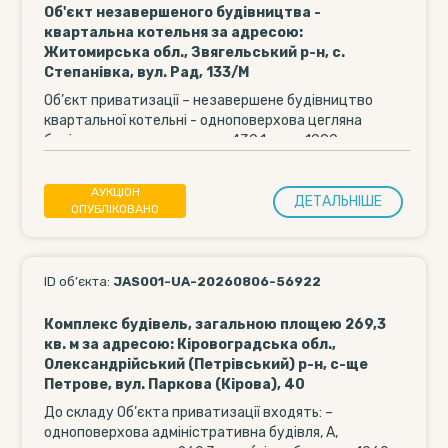
Об'єкт незавершеного будівництва -
квартальна котельня за адресою:
Житомирська обл., Звягельський р-н, с.
Степанівка, вул. Рад, 133/М
Об’єкт приватизації – незавершене будівництво
квартальної котельні - одноповерхова цегляна
будівля загальною площею 430,1 кв. м, 1990 року
будівництва (фундамент...
АУКЦІОН
ДЕТАЛЬНIШЕ
ОПУБЛІКОВАНО
ID об’єкта:
JAS001-UA-20260806-56922
Комплекс будівель, загальною площею 269,3
кв. м за адресою: Кіровоградська обл.,
Олександрійський (Петрівський) р-н, с-ще
Петрове, вул. Паркова (Кірова), 40
До складу Об’єкта приватизації входять: –
одноповерхова адміністративна будівля, А,