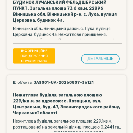
БУДИНОК ЛУЧАНСЬКИЙ ФЕЛЬДШЕРСЬКИЙ
ПУНКТ. Загальна площа 73,6 кв.м. 22896
Вінницька обл. Вінницький р-н, с. Лука, вулиця
Церковна, будинок 4а.
Вінницька обл., Вінницький район, с. Лука, вулиця
Церковна, будинок 4а. Нежитлове приміщення,
громадський будинок, Лучанський фельдшерський
пункт, загальна площа -...
ІНФОРМАЦІЙНЕ
ПОВІДОМЛЕННЯ
ДЕТАЛЬНIШЕ
ОПУБЛІКОВАНО
ID об’єкта:
JAS001-UA-20260807-36121
Нежитлова будівля, загальною площею
229,1кв.м, за адресою: с. Козацьке, вул.
Центральна, буд. 47, Звенигородського району,
Черкаської області
Нежитлова будівля, загальною площею 229,1кв.м,
розташованої на земельній ділянці площею 0.2441 га.,