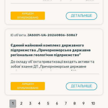
загальною площею 269,3 кв. м (рік побудови – 1960;
фундамент...
АУКЦІОН
ДЕТАЛЬНIШЕ
ОПУБЛІКОВАНО
ID об’єкта:
JAS001-UA-20260806-50867
Єдиний майновий комплекс державного
підприємства „Причорноморське державне
регіональне геологічне підприємство”
До складу об`єкта приватизації входять активи та
зобов`язання ДП „Причорноморське державне
регіональне геологічне підприємство”. Нерухоме
майно об`єкта приватизації розташоване за...
АУКЦІОН
ДЕТАЛЬНIШЕ
ОПУБЛІКОВАНО
1
2
3
4
5
6
7
8
9
10