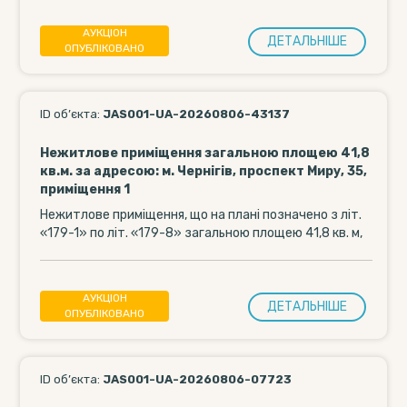
АУКЦІОН
ДЕТАЛЬНIШЕ
ОПУБЛІКОВАНО
ID об’єкта:
JAS001-UA-20260806-43137
Нежитлове приміщення загальною площею 41,8
кв.м. за адресою: м. Чернігів, проспект Миру, 35,
приміщення 1
Нежитлове приміщення, що на плані позначено з літ.
«179-1» по літ. «179-8» загальною площею 41,8 кв. м,
яке розташоване у...
АУКЦІОН
ДЕТАЛЬНIШЕ
ОПУБЛІКОВАНО
ID об’єкта:
JAS001-UA-20260806-07723