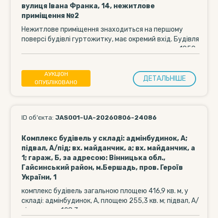
вулиця Івана Франка, 14, нежитлове
приміщення №2
Нежитлове приміщення знаходиться на першому
поверсі будівлі гуртожитку, має окремий вхід. Будівля
гуртожитку є двоповерховою та споруджена у 1959
році....
АУКЦІОН
ДЕТАЛЬНIШЕ
ОПУБЛІКОВАНО
ID об’єкта:
JAS001-UA-20260806-24086
Комплекс будівель у складі: адмінбудинок, А;
підвал, А/під; вх. майданчик, а; вх. майданчик, а
1; гараж, Б, за адресою: Вінницька обл.,
Гайсинський район, м.Бершадь, пров. Героїв
України, 1
комплекс будівель загальною площею 416,9 кв. м, у
складі: адмінбудинок, А, площею 255,3 кв. м; підвал, А/
під площею 128,3 кв....