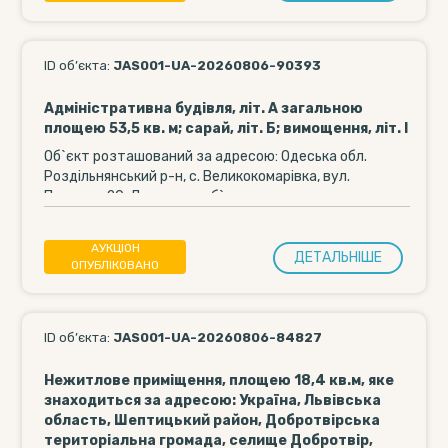
ID об’єкта:
JAS001-UA-20260806-90393
Адміністративна будівля, літ. А загальною
площею 53,5 кв. м; сарай, літ. Б; вимощення, літ. І
Об`єкт розташований за адресою: Одеська обл.
Роздільнянський р-н, с. Великокомарівка, вул.
Паркова, 20. До складу об`єкта входить:
адміністративна будівля, літ....
АУКЦІОН
ДЕТАЛЬНIШЕ
ОПУБЛІКОВАНО
ID об’єкта:
JAS001-UA-20260806-84827
Нежитлове приміщення, площею 18,4 кв.м, яке
знаходиться за адресою: Україна, Львівська
область, Шептицький район, Добротвірська
територіальна громада, селище Добротвір,