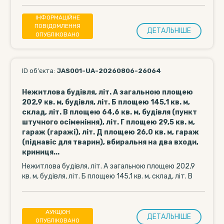
кадастровий номер 7121282800:01:002:0836 за
адресою: с. Козацьке, вул....
ІНФОРМАЦІЙНЕ
ПОВІДОМЛЕННЯ
ДЕТАЛЬНIШЕ
ОПУБЛІКОВАНО
ID об’єкта:
JAS001-UA-20260806-26064
Нежитлова будівля, літ. А загальною площею
202,9 кв. м, будівля, літ. Б площею 145,1 кв. м,
склад, літ. В площею 64,6 кв. м, будівля (пункт
штучного осіменіння), літ. Г площею 29,5 кв. м,
гараж (гаражі), літ. Д площею 26,0 кв. м, гараж
(піднавіс для тварин), вбиральня на два входи,
криниця...
Нежитлова будівля, літ. А загальною площею 202,9
кв. м, будівля, літ. Б площею 145,1 кв. м, склад, літ. В
площею...
АУКЦІОН
ДЕТАЛЬНIШЕ
ОПУБЛІКОВАНО